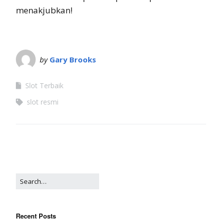
menakjubkan!
by
Gary Brooks
Slot Terbaik
slot resmi
Recent Posts