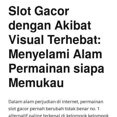
Slot Gacor
dengan Akibat
Visual Terhebat:
Menyelami Alam
Permainan siapa
Memukau
Dalam alam perjudian di internet, permainan
slot gacor pernah berubah tidak benar no. 1
alternatif paling terkenal di kelompok kelompok