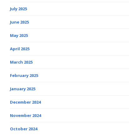
July 2025
June 2025
May 2025
April 2025
March 2025
February 2025
January 2025
December 2024
November 2024
October 2024