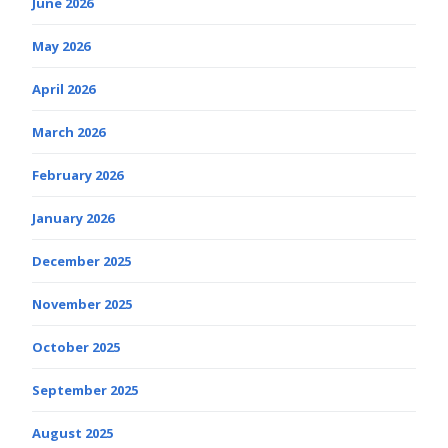
June 2026
May 2026
April 2026
March 2026
February 2026
January 2026
December 2025
November 2025
October 2025
September 2025
August 2025