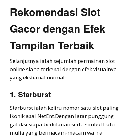
Rekomendasi Slot
Gacor dengan Efek
Tampilan Terbaik
Selanjutnya ialah sejumlah permainan slot
online siapa terkenal dengan efek visualnya
yang eksternal normal:
1. Starburst
Starburst ialah keliru nomor satu slot paling
ikonik asal NetEnt.Dengan latar punggung
galaksi siapa berkilauan serta simbol batu
mulia yang bermacam-macam warna,