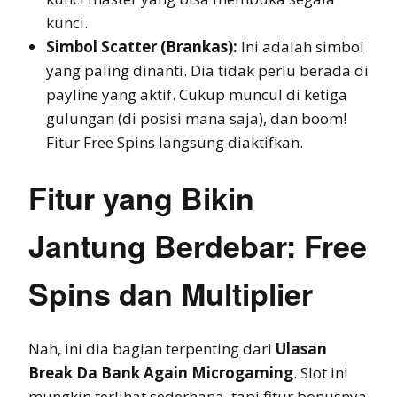
kunci.
Simbol Scatter (Brankas):
Ini adalah simbol
yang paling dinanti. Dia tidak perlu berada di
payline yang aktif. Cukup muncul di ketiga
gulungan (di posisi mana saja), dan boom!
Fitur Free Spins langsung diaktifkan.
Fitur yang Bikin
Jantung Berdebar: Free
Spins dan Multiplier
Nah, ini dia bagian terpenting dari
Ulasan
Break Da Bank Again Microgaming
. Slot ini
mungkin terlihat sederhana, tapi fitur bonusnya