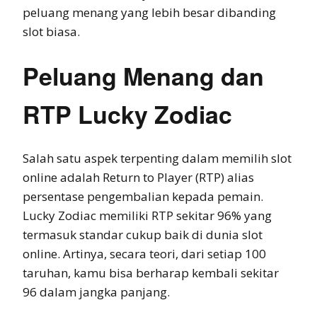
peluang menang yang lebih besar dibanding
slot biasa.
Peluang Menang dan
RTP Lucky Zodiac
Salah satu aspek terpenting dalam memilih slot
online adalah Return to Player (RTP) alias
persentase pengembalian kepada pemain.
Lucky Zodiac memiliki RTP sekitar 96% yang
termasuk standar cukup baik di dunia slot
online. Artinya, secara teori, dari setiap 100
taruhan, kamu bisa berharap kembali sekitar
96 dalam jangka panjang.