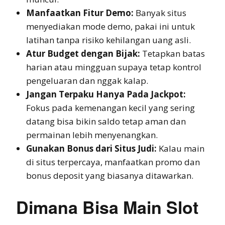
Manfaatkan Fitur Demo:
Banyak situs
menyediakan mode demo, pakai ini untuk
latihan tanpa risiko kehilangan uang asli.
Atur Budget dengan Bijak:
Tetapkan batas
harian atau mingguan supaya tetap kontrol
pengeluaran dan nggak kalap.
Jangan Terpaku Hanya Pada Jackpot:
Fokus pada kemenangan kecil yang sering
datang bisa bikin saldo tetap aman dan
permainan lebih menyenangkan.
Gunakan Bonus dari Situs Judi:
Kalau main
di situs terpercaya, manfaatkan promo dan
bonus deposit yang biasanya ditawarkan.
Dimana Bisa Main Slot