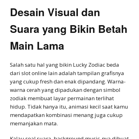
Desain Visual dan
Suara yang Bikin Betah
Main Lama
Salah satu hal yang bikin Lucky Zodiac beda
dari slot online lain adalah tampilan grafisnya
yang cukup fresh dan enak dipandang. Warna-
warna cerah yang dipadukan dengan simbol
zodiak membuat layar permainan terlihat
hidup. Tidak hanya itu, animasi kecil saat kamu
mendapatkan kombinasi menang juga cukup
memanjakan mata.
Kalau soal suara, background music-nya dibuat