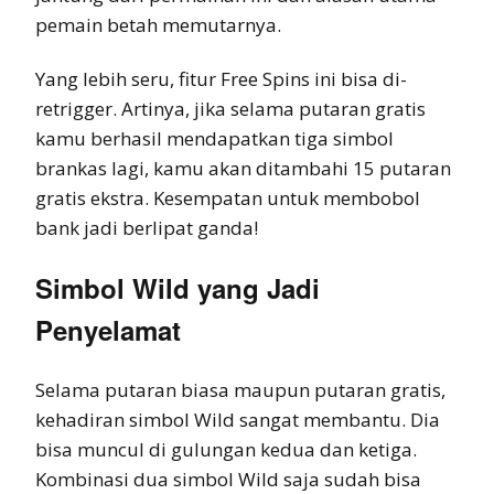
pemain betah memutarnya.
Yang lebih seru, fitur Free Spins ini bisa di-
retrigger. Artinya, jika selama putaran gratis
kamu berhasil mendapatkan tiga simbol
brankas lagi, kamu akan ditambahi 15 putaran
gratis ekstra. Kesempatan untuk membobol
bank jadi berlipat ganda!
Simbol Wild yang Jadi
Penyelamat
Selama putaran biasa maupun putaran gratis,
kehadiran simbol Wild sangat membantu. Dia
bisa muncul di gulungan kedua dan ketiga.
Kombinasi dua simbol Wild saja sudah bisa