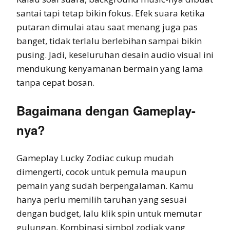
santai tapi tetap bikin fokus. Efek suara ketika
putaran dimulai atau saat menang juga pas
banget, tidak terlalu berlebihan sampai bikin
pusing. Jadi, keseluruhan desain audio visual ini
mendukung kenyamanan bermain yang lama
tanpa cepat bosan.
Bagaimana dengan Gameplay-
nya?
Gameplay Lucky Zodiac cukup mudah
dimengerti, cocok untuk pemula maupun
pemain yang sudah berpengalaman. Kamu
hanya perlu memilih taruhan yang sesuai
dengan budget, lalu klik spin untuk memutar
gulungan. Kombinasi simbol zodiak yang