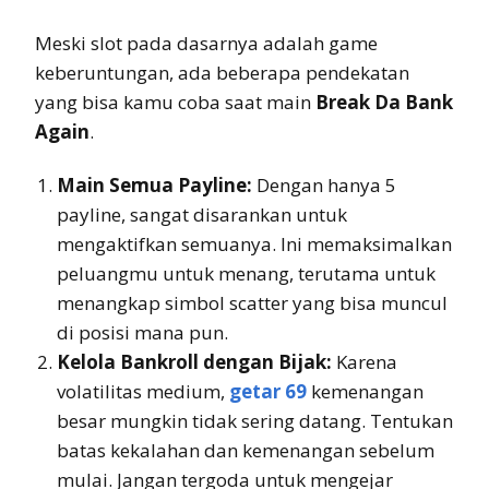
Meski slot pada dasarnya adalah game
keberuntungan, ada beberapa pendekatan
yang bisa kamu coba saat main
Break Da Bank
Again
.
Main Semua Payline:
Dengan hanya 5
payline, sangat disarankan untuk
mengaktifkan semuanya. Ini memaksimalkan
peluangmu untuk menang, terutama untuk
menangkap simbol scatter yang bisa muncul
di posisi mana pun.
Kelola Bankroll dengan Bijak:
Karena
volatilitas medium,
getar 69
kemenangan
besar mungkin tidak sering datang. Tentukan
batas kekalahan dan kemenangan sebelum
mulai. Jangan tergoda untuk mengejar