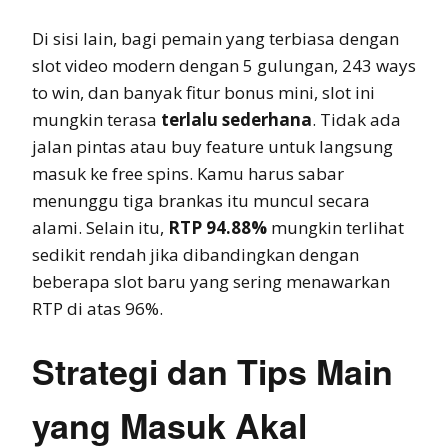
Di sisi lain, bagi pemain yang terbiasa dengan
slot video modern dengan 5 gulungan, 243 ways
to win, dan banyak fitur bonus mini, slot ini
mungkin terasa
terlalu sederhana
. Tidak ada
jalan pintas atau buy feature untuk langsung
masuk ke free spins. Kamu harus sabar
menunggu tiga brankas itu muncul secara
alami. Selain itu,
RTP 94.88%
mungkin terlihat
sedikit rendah jika dibandingkan dengan
beberapa slot baru yang sering menawarkan
RTP di atas 96%.
Strategi dan Tips Main
yang Masuk Akal