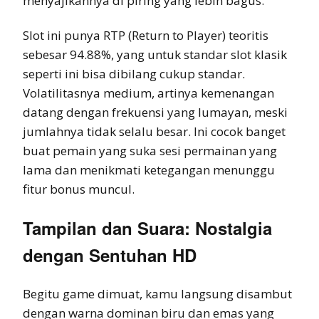
menyajikannya di piring yang lebih bagus.
Slot ini punya RTP (Return to Player) teoritis
sebesar 94.88%, yang untuk standar slot klasik
seperti ini bisa dibilang cukup standar.
Volatilitasnya medium, artinya kemenangan
datang dengan frekuensi yang lumayan, meski
jumlahnya tidak selalu besar. Ini cocok banget
buat pemain yang suka sesi permainan yang
lama dan menikmati ketegangan menunggu
fitur bonus muncul.
Tampilan dan Suara: Nostalgia
dengan Sentuhan HD
Begitu game dimuat, kamu langsung disambut
dengan warna dominan biru dan emas yang