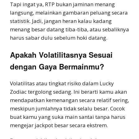
Tapi ingat ya, RTP bukan jaminan menang
langsung, melainkan gambaran peluang secara
statistik. Jadi, jangan heran kalau kadang
menang besar datang tiba-tiba, atau sebaliknya
harus sabar dulu sebelum hoki datang.
Apakah Volatilitasnya Sesuai
dengan Gaya Bermainmu?
Volatilitas atau tingkat risiko dalam Lucky
Zodiac tergolong sedang. Ini berarti kamu akan
mendapatkan kemenangan secara relatif sering,
meskipun jumlahnya tidak selalu besar. Cocok
buat kamu yang suka main santai tanpa harus
mengejar jackpot besar secara ekstrem.