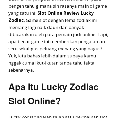
pengen tahu gimana sih rasanya main di game
yang satu ini:
Slot Online Review Lucky
Zodiac
. Game slot dengan tema zodiak ini
memang lagi naik daun dan banyak
dibicarakan oleh para pemain judi online. Tapi,
apa benar game ini memberikan pengalaman
seru sekaligus peluang menang yang bagus?
Yuk, kita bahas lebih dalam supaya kamu
nggak cuma ikut-ikutan tanpa tahu fakta
sebenarnya.
Apa Itu Lucky Zodiac
Slot Online?
Lucky Zodiac adalah salah satu permainan slot