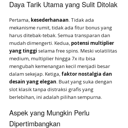
Daya Tarik Utama yang Sulit Ditolak
Pertama,
kesederhanaan
. Tidak ada
mekanisme rumit, tidak ada fitur bonus yang
harus ditebak-tebak. Semua transparan dan
mudah dimengerti. Kedua,
potensi multiplier
yang tinggi
selama free spins. Meski volatilitas
medium, multiplier hingga 7x itu bisa
mengubah kemenangan kecil menjadi besar
dalam sekejap. Ketiga,
faktor nostalgia dan
desain yang elegan
. Buat yang suka dengan
slot klasik tanpa distraksi grafis yang
berlebihan, ini adalah pilihan sempurna.
Aspek yang Mungkin Perlu
Dipertimbangkan