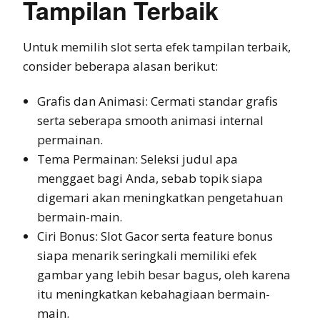
Tampilan Terbaik
Untuk memilih slot serta efek tampilan terbaik,
consider beberapa alasan berikut:
Grafis dan Animasi: Cermati standar grafis
serta seberapa smooth animasi internal
permainan.
Tema Permainan: Seleksi judul apa
menggaet bagi Anda, sebab topik siapa
digemari akan meningkatkan pengetahuan
bermain-main.
Ciri Bonus: Slot Gacor serta feature bonus
siapa menarik seringkali memiliki efek
gambar yang lebih besar bagus, oleh karena
itu meningkatkan kebahagiaan bermain-
main.