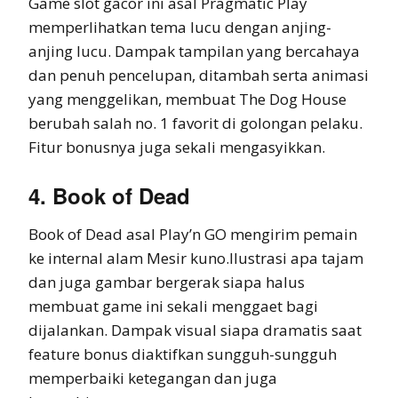
Game slot gacor ini asal Pragmatic Play
memperlihatkan tema lucu dengan anjing-
anjing lucu. Dampak tampilan yang bercahaya
dan penuh pencelupan, ditambah serta animasi
yang menggelikan, membuat The Dog House
berubah salah no. 1 favorit di golongan pelaku.
Fitur bonusnya juga sekali mengasyikkan.
4. Book of Dead
Book of Dead asal Play’n GO mengirim pemain
ke internal alam Mesir kuno.Ilustrasi apa tajam
dan juga gambar bergerak siapa halus
membuat game ini sekali menggaet bagi
dijalankan. Dampak visual siapa dramatis saat
feature bonus diaktifkan sungguh-sungguh
memperbaiki ketegangan dan juga