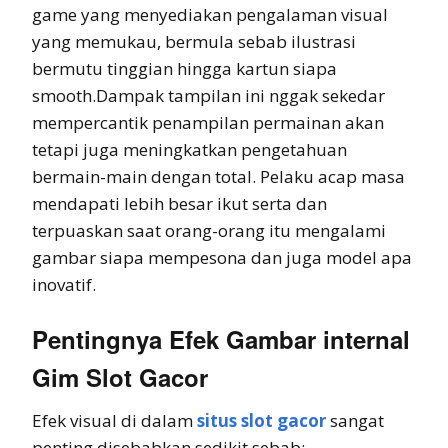
game yang menyediakan pengalaman visual
yang memukau, bermula sebab ilustrasi
bermutu tinggian hingga kartun siapa
smooth.Dampak tampilan ini nggak sekedar
mempercantik penampilan permainan akan
tetapi juga meningkatkan pengetahuan
bermain-main dengan total. Pelaku acap masa
mendapati lebih besar ikut serta dan
terpuaskan saat orang-orang itu mengalami
gambar siapa mempesona dan juga model apa
inovatif.
Pentingnya Efek Gambar internal
Gim Slot Gacor
Efek visual di dalam
situs slot gacor
sangat
penting disebabkan sedikit sebab: