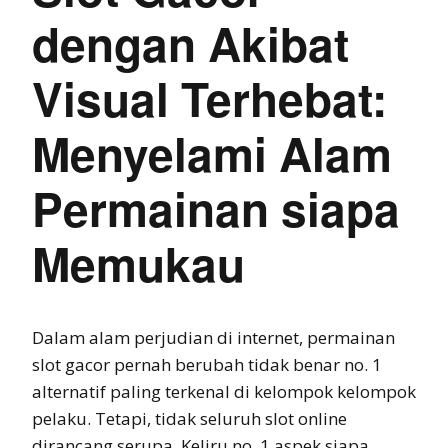
dengan Akibat
Visual Terhebat:
Menyelami Alam
Permainan siapa
Memukau
Dalam alam perjudian di internet, permainan
slot gacor pernah berubah tidak benar no. 1
alternatif paling terkenal di kelompok kelompok
pelaku. Tetapi, tidak seluruh slot online
dirancang serupa. Keliru no. 1 aspek siapa