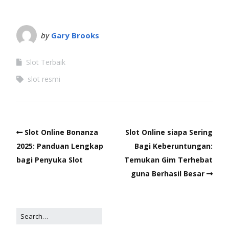
by
Gary Brooks
Slot Terbaik
slot resmi
Slot Online Bonanza
Slot Online siapa Sering
2025: Panduan Lengkap
Bagi Keberuntungan:
bagi Penyuka Slot
Temukan Gim Terhebat
guna Berhasil Besar