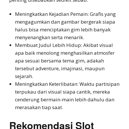
Meningkatkan Kejadian Pemain: Grafis yang
mengagumkan dan gambar bergerak siapa
halus bisa menciptakan gim lebih banyak
menyenangkan serta menarik.
Membuat Judul Lebih Hidup: Akibat visual
apa baik menolong menghasilkan atmosfer
apa sesuai bersama tema gim, adakah
tersebut adventure, imajinasi, maupun
sejarah.
Meningkatkan Keterlibatan: Waktu partisipan
terpukau dari visual siapa cantik, mereka
cenderung bermain-main lebih dahulu dan
merasakan tiap saat.
Rekomendasi Slot