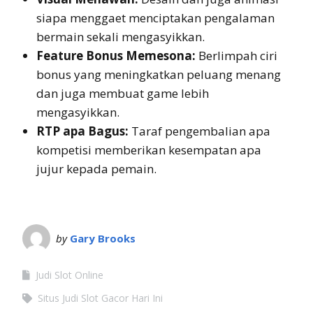
siapa menggaet menciptakan pengalaman
bermain sekali mengasyikkan.
Feature Bonus Memesona:
Berlimpah ciri
bonus yang meningkatkan peluang menang
dan juga membuat game lebih
mengasyikkan.
RTP apa Bagus:
Taraf pengembalian apa
kompetisi memberikan kesempatan apa
jujur kepada pemain.
by
Gary Brooks
Judi Slot Online
Situs Judi Slot Gacor Hari Ini