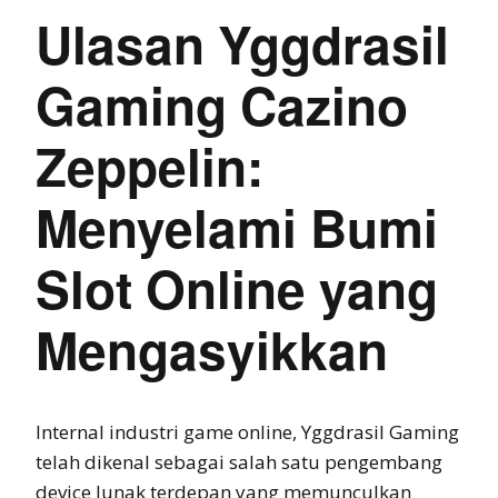
Ulasan Yggdrasil
Gaming Cazino
Zeppelin:
Menyelami Bumi
Slot Online yang
Mengasyikkan
Internal industri game online, Yggdrasil Gaming
telah dikenal sebagai salah satu pengembang
device lunak terdepan yang memunculkan