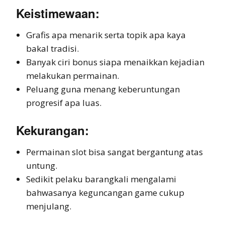
Keistimewaan:
Grafis apa menarik serta topik apa kaya
bakal tradisi.
Banyak ciri bonus siapa menaikkan kejadian
melakukan permainan.
Peluang guna menang keberuntungan
progresif apa luas.
Kekurangan:
Permainan slot bisa sangat bergantung atas
untung.
Sedikit pelaku barangkali mengalami
bahwasanya keguncangan game cukup
menjulang.