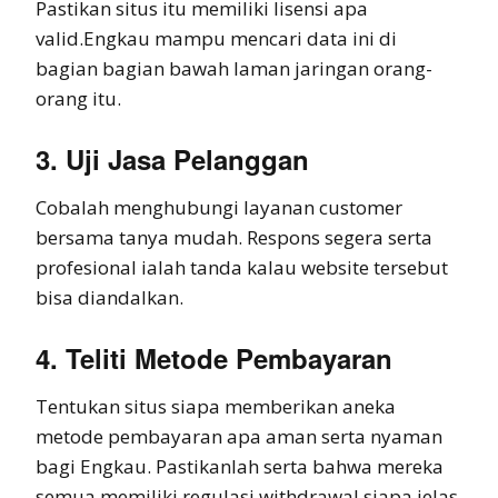
Pastikan situs itu memiliki lisensi apa
valid.Engkau mampu mencari data ini di
bagian bagian bawah laman jaringan orang-
orang itu.
3. Uji Jasa Pelanggan
Cobalah menghubungi layanan customer
bersama tanya mudah. Respons segera serta
profesional ialah tanda kalau website tersebut
bisa diandalkan.
4. Teliti Metode Pembayaran
Tentukan situs siapa memberikan aneka
metode pembayaran apa aman serta nyaman
bagi Engkau. Pastikanlah serta bahwa mereka
semua memiliki regulasi withdrawal siapa jelas.