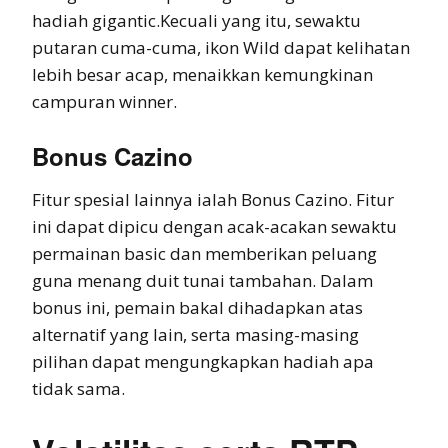
hadiah gigantic.Kecuali yang itu, sewaktu
putaran cuma-cuma, ikon Wild dapat kelihatan
lebih besar acap, menaikkan kemungkinan
campuran winner.
Bonus Cazino
Fitur spesial lainnya ialah Bonus Cazino. Fitur
ini dapat dipicu dengan acak-acakan sewaktu
permainan basic dan memberikan peluang
guna menang duit tunai tambahan. Dalam
bonus ini, pemain bakal dihadapkan atas
alternatif yang lain, serta masing-masing
pilihan dapat mengungkapkan hadiah apa
tidak sama.