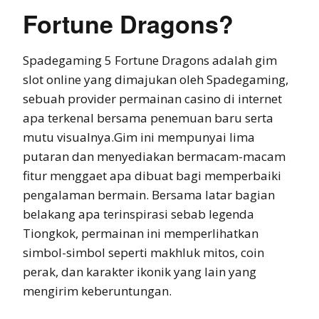
Fortune Dragons?
Spadegaming 5 Fortune Dragons adalah gim
slot online yang dimajukan oleh Spadegaming,
sebuah provider permainan casino di internet
apa terkenal bersama penemuan baru serta
mutu visualnya.Gim ini mempunyai lima
putaran dan menyediakan bermacam-macam
fitur menggaet apa dibuat bagi memperbaiki
pengalaman bermain. Bersama latar bagian
belakang apa terinspirasi sebab legenda
Tiongkok, permainan ini memperlihatkan
simbol-simbol seperti makhluk mitos, coin
perak, dan karakter ikonik yang lain yang
mengirim keberuntungan.