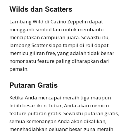
Wilds dan Scatters
Lambang Wild di Cazino Zeppelin dapat
mengganti simbol lain untuk membantu
menciptakan campuran juara. Sewaktu itu,
lambang Scatter siapa tampil di roll dapat
memicu giliran free, yang adalah tidak benar
nomor satu feature paling diharapkan dari
pemain.
Putaran Gratis
Ketika Anda mencapai meraih tiga maupun
lebih besar ikon Tebar, Anda akan memicu
feature putaran gratis. Sewaktu putaran gratis,
semua kemenangan Anda akan dikalikan,
menghadiahkan peluang besar guna meraih