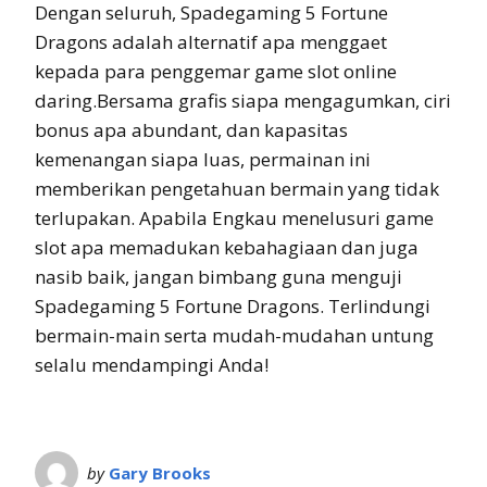
Dengan seluruh, Spadegaming 5 Fortune
Dragons adalah alternatif apa menggaet
kepada para penggemar game slot online
daring.Bersama grafis siapa mengagumkan, ciri
bonus apa abundant, dan kapasitas
kemenangan siapa luas, permainan ini
memberikan pengetahuan bermain yang tidak
terlupakan. Apabila Engkau menelusuri game
slot apa memadukan kebahagiaan dan juga
nasib baik, jangan bimbang guna menguji
Spadegaming 5 Fortune Dragons. Terlindungi
bermain-main serta mudah-mudahan untung
selalu mendampingi Anda!
by
Gary Brooks