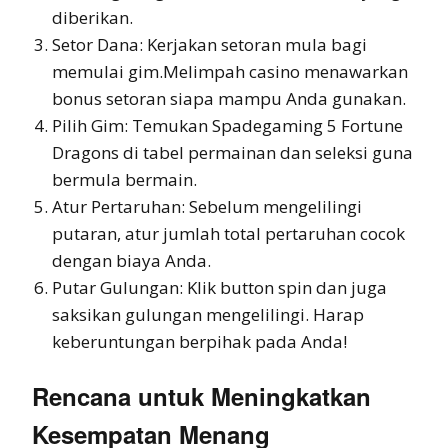
diberikan.
Setor Dana: Kerjakan setoran mula bagi
memulai gim.Melimpah casino menawarkan
bonus setoran siapa mampu Anda gunakan.
Pilih Gim: Temukan Spadegaming 5 Fortune
Dragons di tabel permainan dan seleksi guna
bermula bermain.
Atur Pertaruhan: Sebelum mengelilingi
putaran, atur jumlah total pertaruhan cocok
dengan biaya Anda.
Putar Gulungan: Klik button spin dan juga
saksikan gulungan mengelilingi. Harap
keberuntungan berpihak pada Anda!
Rencana untuk Meningkatkan
Kesempatan Menang