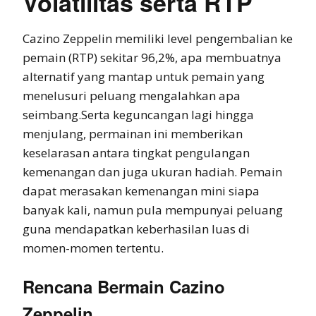
Volatilitas serta RTP
Cazino Zeppelin memiliki level pengembalian ke
pemain (RTP) sekitar 96,2%, apa membuatnya
alternatif yang mantap untuk pemain yang
menelusuri peluang mengalahkan apa
seimbang.Serta keguncangan lagi hingga
menjulang, permainan ini memberikan
keselarasan antara tingkat pengulangan
kemenangan dan juga ukuran hadiah. Pemain
dapat merasakan kemenangan mini siapa
banyak kali, namun pula mempunyai peluang
guna mendapatkan keberhasilan luas di
momen-momen tertentu.
Rencana Bermain Cazino
Zeppelin