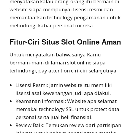
menyatakan kalau orang-orang itu bermain di
website siapa mempunyai lisensi resmi dan
memanfaatkan technology pengamanan untuk
melindungi kabar personal mereka.
Fitur-Ciri Situs Slot Online Aman
Untuk menyatakan bahwasanya Kamu
bermain-main di laman slot online siapa
terlindungi, pay attention ciri-ciri selanjutnya:
Lisensi Resmi: Jamin website itu memiliki
lisensi asal kewenangan judi apa diakui.
Keamanan Informasi: Website apa selamat
memakai technology SSL untuk protect data
personal serta jual beli finansial.
Review Baik: Temukan review dari partisipan