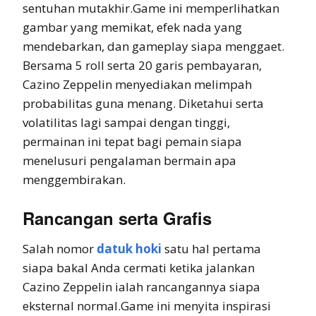
sentuhan mutakhir.Game ini memperlihatkan
gambar yang memikat, efek nada yang
mendebarkan, dan gameplay siapa menggaet.
Bersama 5 roll serta 20 garis pembayaran,
Cazino Zeppelin menyediakan melimpah
probabilitas guna menang. Diketahui serta
volatilitas lagi sampai dengan tinggi,
permainan ini tepat bagi pemain siapa
menelusuri pengalaman bermain apa
menggembirakan.
Rancangan serta Grafis
Salah nomor
datuk hoki
satu hal pertama
siapa bakal Anda cermati ketika jalankan
Cazino Zeppelin ialah rancangannya siapa
eksternal normal.Game ini menyita inspirasi