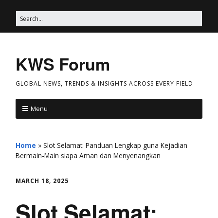
KWS Forum
GLOBAL NEWS, TRENDS & INSIGHTS ACROSS EVERY FIELD
Menu
Home
»
Slot Selamat: Panduan Lengkap guna Kejadian
Bermain-Main siapa Aman dan Menyenangkan
MARCH 18, 2025
Slot Selamat: