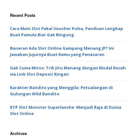
Recent Posts
Cara Main Slot Pakai Voucher Pulsa, Panduan Lengkap
Buat Pemula Biar Gak Bingung
Beneran Ada Slot Online Gampang Menang JP? Ini
Jawaban Jujurnya Buat Kamu yang Penasaran
Gak Cuma Mitos: Trik Jitu Menang dengan Modal Receh
via Link Slot Deposit Ringan
Karakter Bandito yang Menggila: Petualangan di
Gulungan Wild Bandito
RTP Slot Monster Superlanche: Menjadi Raja di Dunia
Slot Online
Archives