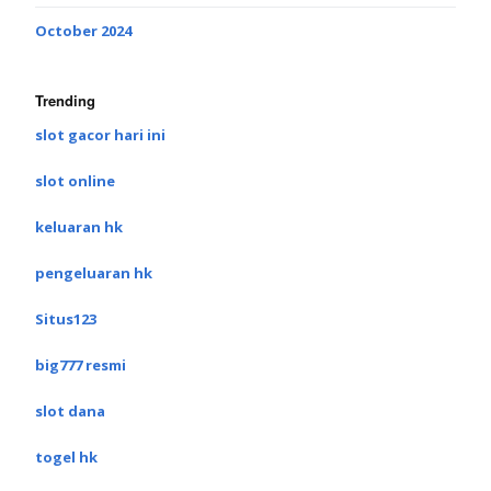
October 2024
Trending
slot gacor hari ini
slot online
keluaran hk
pengeluaran hk
Situs123
big777 resmi
slot dana
togel hk