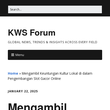
KWS Forum
GLOBAL NEWS, TRENDS & INSIGHTS ACROSS EVERY FIELD
Menu
Home
»
Mengambil Keuntungan Kultur Lokal di dalam
Pengembangan Slot Gacor Online
JANUARY 22, 2025
Mengambil