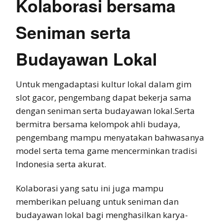
Kolaborasi bersama
Seniman serta
Budayawan Lokal
Untuk mengadaptasi kultur lokal dalam gim
slot gacor, pengembang dapat bekerja sama
dengan seniman serta budayawan lokal.Serta
bermitra bersama kelompok ahli budaya,
pengembang mampu menyatakan bahwasanya
model serta tema game mencerminkan tradisi
Indonesia serta akurat.
Kolaborasi yang satu ini juga mampu
memberikan peluang untuk seniman dan
budayawan lokal bagi menghasilkan karya-