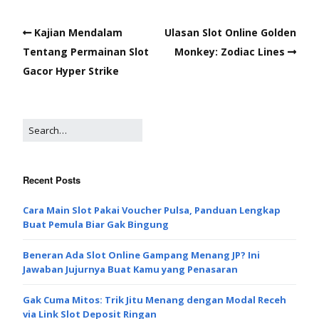
Kajian Mendalam
Ulasan Slot Online Golden
Tentang Permainan Slot
Monkey: Zodiac Lines
Gacor Hyper Strike
Recent Posts
Cara Main Slot Pakai Voucher Pulsa, Panduan Lengkap
Buat Pemula Biar Gak Bingung
Beneran Ada Slot Online Gampang Menang JP? Ini
Jawaban Jujurnya Buat Kamu yang Penasaran
Gak Cuma Mitos: Trik Jitu Menang dengan Modal Receh
via Link Slot Deposit Ringan