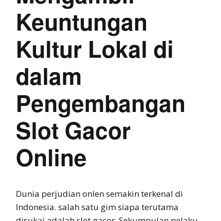
Keuntungan
Kultur Lokal di
dalam
Pengembangan
Slot Gacor
Online
Dunia perjudian onlen semakin terkenal di
Indonesia. salah satu gim siapa terutama
disukai adalah slot gacor. Sekumpulan pelaku