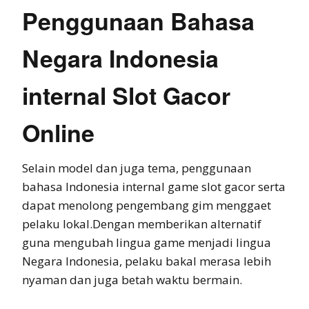
Penggunaan Bahasa
Negara Indonesia
internal Slot Gacor
Online
Selain model dan juga tema, penggunaan
bahasa Indonesia internal game slot gacor serta
dapat menolong pengembang gim menggaet
pelaku lokal.Dengan memberikan alternatif
guna mengubah lingua game menjadi lingua
Negara Indonesia, pelaku bakal merasa lebih
nyaman dan juga betah waktu bermain.