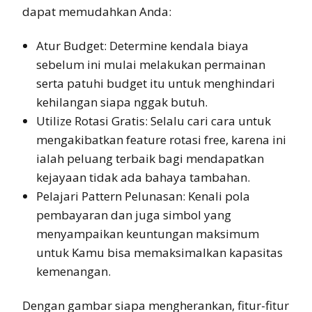
dapat memudahkan Anda:
Atur Budget: Determine kendala biaya
sebelum ini mulai melakukan permainan
serta patuhi budget itu untuk menghindari
kehilangan siapa nggak butuh.
Utilize Rotasi Gratis: Selalu cari cara untuk
mengakibatkan feature rotasi free, karena ini
ialah peluang terbaik bagi mendapatkan
kejayaan tidak ada bahaya tambahan.
Pelajari Pattern Pelunasan: Kenali pola
pembayaran dan juga simbol yang
menyampaikan keuntungan maksimum
untuk Kamu bisa memaksimalkan kapasitas
kemenangan.
Dengan gambar siapa mengherankan, fitur-fitur