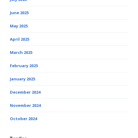
June 2025
May 2025
April 2025
March 2025
February 2025
January 2025
December 2024
November 2024
October 2024