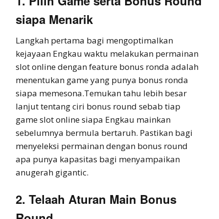
1. Pilih Game serta Bonus Round
siapa Menarik
Langkah pertama bagi mengoptimalkan
kejayaan Engkau waktu melakukan permainan
slot online dengan feature bonus ronda adalah
menentukan game yang punya bonus ronda
siapa memesona.Temukan tahu lebih besar
lanjut tentang ciri bonus round sebab tiap
game slot online siapa Engkau mainkan
sebelumnya bermula bertaruh. Pastikan bagi
menyeleksi permainan dengan bonus round
apa punya kapasitas bagi menyampaikan
anugerah gigantic.
2. Telaah Aturan Main Bonus
Round