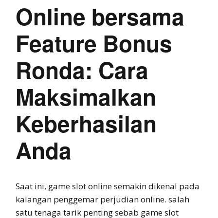
Online bersama
Feature Bonus
Ronda: Cara
Maksimalkan
Keberhasilan
Anda
Saat ini, game slot online semakin dikenal pada
kalangan penggemar perjudian online. salah
satu tenaga tarik penting sebab game slot