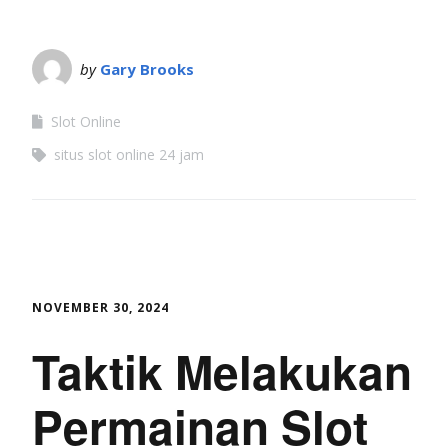
by
Gary Brooks
Slot Online
situs slot online 24 jam
NOVEMBER 30, 2024
Taktik Melakukan
Permainan Slot