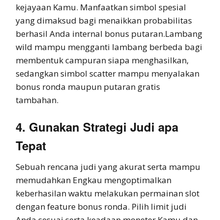
kejayaan Kamu. Manfaatkan simbol spesial
yang dimaksud bagi menaikkan probabilitas
berhasil Anda internal bonus putaran.Lambang
wild mampu mengganti lambang berbeda bagi
membentuk campuran siapa menghasilkan,
sedangkan simbol scatter mampu menyalakan
bonus ronda maupun putaran gratis
tambahan.
4. Gunakan Strategi Judi apa
Tepat
Sebuah rencana judi yang akurat serta mampu
memudahkan Engkau mengoptimalkan
keberhasilan waktu melakukan permainan slot
dengan feature bonus ronda. Pilih limit judi
Anda sesuai serta keadaan moneter Kamu dan