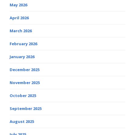
May 2026
April 2026
March 2026
February 2026
January 2026
December 2025
November 2025
October 2025
September 2025
August 2025
July 2025