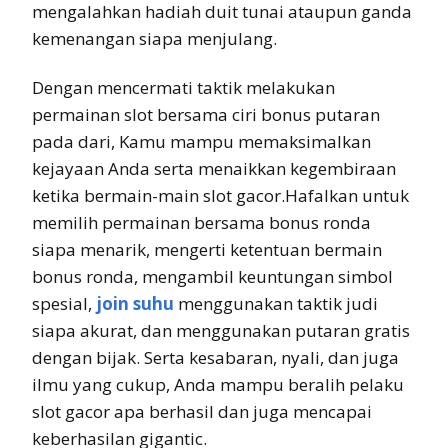
mengalahkan hadiah duit tunai ataupun ganda
kemenangan siapa menjulang.
Dengan mencermati taktik melakukan
permainan slot bersama ciri bonus putaran
pada dari, Kamu mampu memaksimalkan
kejayaan Anda serta menaikkan kegembiraan
ketika bermain-main slot gacor.Hafalkan untuk
memilih permainan bersama bonus ronda
siapa menarik, mengerti ketentuan bermain
bonus ronda, mengambil keuntungan simbol
spesial,
join suhu
menggunakan taktik judi
siapa akurat, dan menggunakan putaran gratis
dengan bijak. Serta kesabaran, nyali, dan juga
ilmu yang cukup, Anda mampu beralih pelaku
slot gacor apa berhasil dan juga mencapai
keberhasilan gigantic.