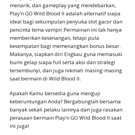
menarik, dan gameplay yang mendebarkan,
Play’n GO Wild Blood II adalah alternatif siapa
ideal bagi sekumpulan penyuka slot gacor dan
pencinta tema vampir.Permainan ini tak hanya
memberikan kesenangan, tetapi pula
kesempatan bagi memenangkan bonus besar.
Makanya, siapkan diri Engkau guna memasuki
bumi gelap siapa full serta aksi dan strategi
tersembunyi, dan juga nikmati masing-masing
saat bermain di Wild Blood II.
Apakah Kamu bersedia guna menguji
keberuntungan Anda? Bergabunglah bersama
banyak sekali pelaku lainnya dan juga rasakan
perasaan bermain Play’n GO Wild Blood II saat
ini juga!