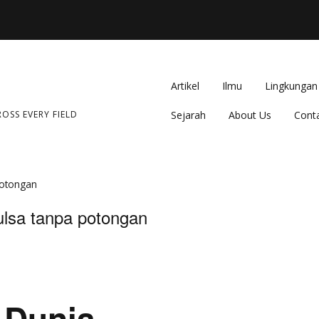
Artikel
Ilmu
Lingkungan
OSS EVERY FIELD
Sejarah
About Us
Cont
 potongan
pulsa tanpa potongan
 Dunia