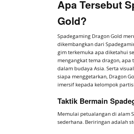
Apa Tersebut 
Gold?
Spadegaming Dragon Gold merup
dikembangkan dari Spadegaming
gim terkemuka apa diketahui se
mengangkat tema dragon, apa te
dalam budaya Asia. Serta vis
siapa menggetarkan, Dragon Go
imersif kepada kelompok partis
Taktik Bermain Spad
Memulai petualangan di alam 
sederhana. Beriringan adalah s