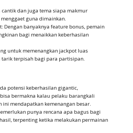
 cantik dan juga tema siapa makmur
i menggaet guna dimainkan.
t: Dengan banyaknya feature bonus, pemain
kinan bagi menaikkan keberhasilan
uang untuk memenangkan jackpot luas
tarik terpisah bagi para partisipan.
ada potensi keberhasilan gigantic,
bisa bermakna kalau pelaku barangkali
m ini mendapatkan kemenangan besar.
memerlukan punya rencana apa bagus bagi
sil, terpenting ketika melakukan permainan