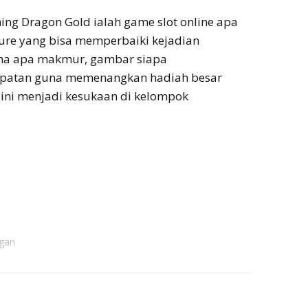
ng Dragon Gold ialah game slot online apa
ure yang bisa memperbaiki kejadian
ma apa makmur, gambar siapa
patan guna memenangkan hadiah besar
e ini menjadi kesukaan di kelompok
ngan