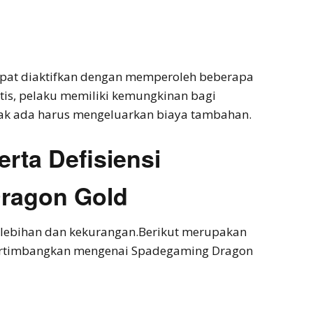
pat diaktifkan dengan memperoleh beberapa
atis, pelaku memiliki kemungkinan bagi
ak ada harus mengeluarkan biaya tambahan.
rta Defisiensi
ragon Gold
kelebihan dan kekurangan.Berikut merupakan
pertimbangkan mengenai Spadegaming Dragon