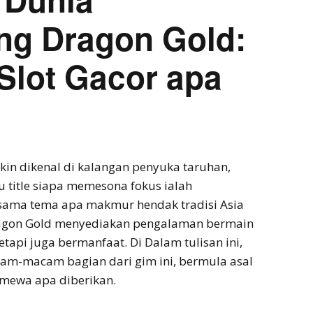
g Dragon Gold:
Slot Gacor apa
kin dikenal di kalangan penyuka taruhan,
u title siapa memesona fokus ialah
sama tema apa makmur hendak tradisi Asia
 Dragon Gold menyediakan pengalaman bermain
tapi juga bermanfaat. Di Dalam tulisan ini,
cam-macam bagian dari gim ini, bermula asal
timewa apa diberikan.