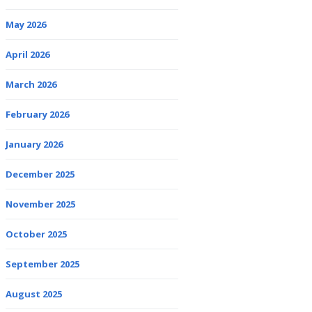
May 2026
April 2026
March 2026
February 2026
January 2026
December 2025
November 2025
October 2025
September 2025
August 2025