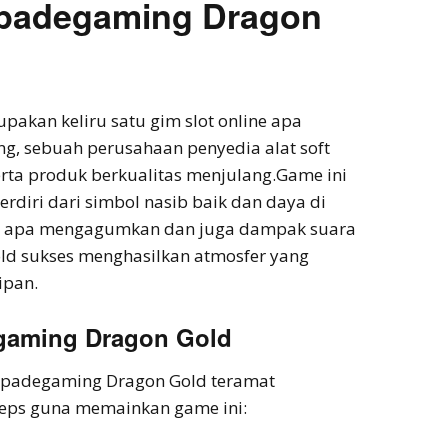
Spadegaming Dragon
akan keliru satu gim slot online apa
, sebuah perusahaan penyedia alat soft
rta produk berkualitas menjulang.Game ini
rdiri dari simbol nasib baik dan daya di
ual apa mengagumkan dan juga dampak suara
ld sukses menghasilkan atmosfer yang
ipan.
egaming Dragon Gold
Spadegaming Dragon Gold teramat
teps guna memainkan game ini: