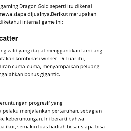
gaming Dragon Gold seperti itu dikenal
imewa siapa dijualnya.Berikut merupakan
diketahui internal game ini:
catter
ng wild yang dapat menggantikan lambang
akan kombinasi winner. Di Luar itu,
giliran cuma-cuma, menyampaikan peluang
ngalahkan bonus gigantic.
eruntungan progresif yang
 pelaku menjalankan pertaruhan, sebagian
ke keberuntungan. Ini berarti bahwa
 ikut, semakin luas hadiah besar siapa bisa