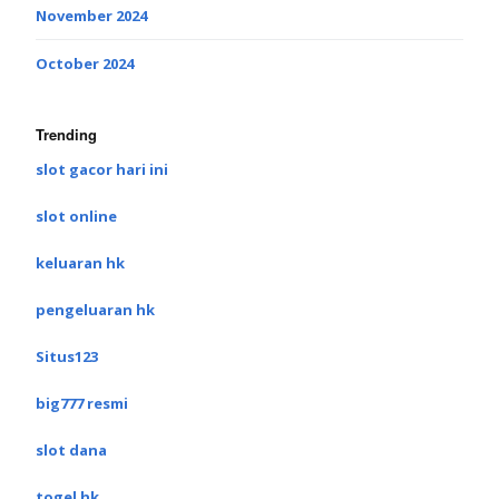
November 2024
October 2024
Trending
slot gacor hari ini
slot online
keluaran hk
pengeluaran hk
Situs123
big777 resmi
slot dana
togel hk