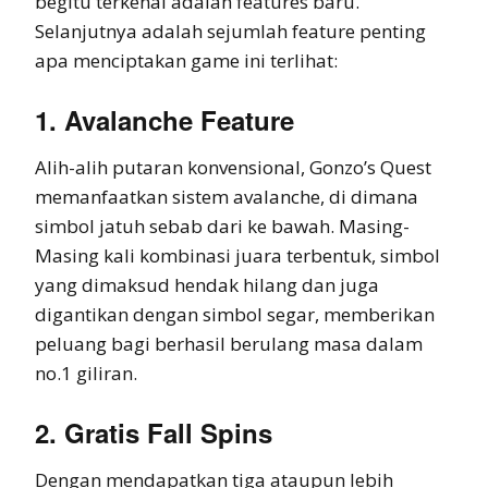
begitu terkenal adalah features baru.
Selanjutnya adalah sejumlah feature penting
apa menciptakan game ini terlihat:
1. Avalanche Feature
Alih-alih putaran konvensional, Gonzo’s Quest
memanfaatkan sistem avalanche, di dimana
simbol jatuh sebab dari ke bawah. Masing-
Masing kali kombinasi juara terbentuk, simbol
yang dimaksud hendak hilang dan juga
digantikan dengan simbol segar, memberikan
peluang bagi berhasil berulang masa dalam
no.1 giliran.
2. Gratis Fall Spins
Dengan mendapatkan tiga ataupun lebih