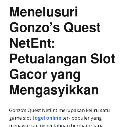
Menelusuri
Gonzo’s Quest
NetEnt:
Petualangan Slot
Gacor yang
Mengasyikkan
Gonzo’s Quest NetEnt merupakan keliru satu
game slot
togel online
ter- populer yang
menawarkan pengetahuan bermain siapa