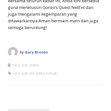
Bersama seluruh kabar ini, Anda kini bersedia
guna menelusuri Gonzo’s Quest NetEnt dan
juga mengalami kegemparan yang
ditawarkannya.Aman bermain-main dan juga
semoga beruntung!
by
Gary Brooks
Situs Slot Online
situs judi slot online terbaik