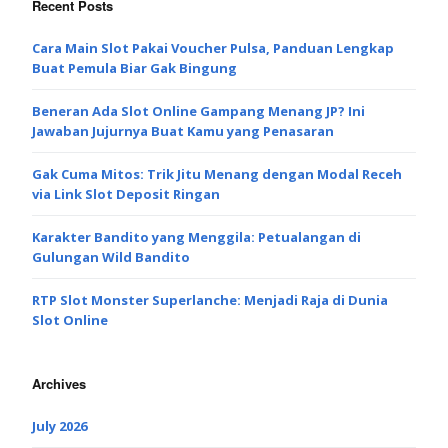
Recent Posts
Cara Main Slot Pakai Voucher Pulsa, Panduan Lengkap
Buat Pemula Biar Gak Bingung
Beneran Ada Slot Online Gampang Menang JP? Ini
Jawaban Jujurnya Buat Kamu yang Penasaran
Gak Cuma Mitos: Trik Jitu Menang dengan Modal Receh
via Link Slot Deposit Ringan
Karakter Bandito yang Menggila: Petualangan di
Gulungan Wild Bandito
RTP Slot Monster Superlanche: Menjadi Raja di Dunia
Slot Online
Archives
July 2026