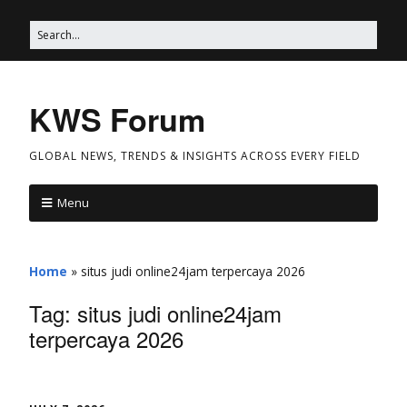
KWS Forum
GLOBAL NEWS, TRENDS & INSIGHTS ACROSS EVERY FIELD
Menu
Home
»
situs judi online24jam terpercaya 2026
Tag:
situs judi online24jam
terpercaya 2026