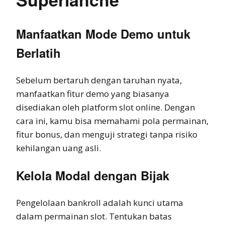
Manfaatkan Mode Demo untuk
Berlatih
Sebelum bertaruh dengan taruhan nyata,
manfaatkan fitur demo yang biasanya
disediakan oleh platform slot online. Dengan
cara ini, kamu bisa memahami pola permainan,
fitur bonus, dan menguji strategi tanpa risiko
kehilangan uang asli.
Kelola Modal dengan Bijak
Pengelolaan bankroll adalah kunci utama
dalam permainan slot. Tentukan batas