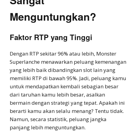
Menguntungkan?
Faktor RTP yang Tinggi
Dengan RTP sekitar 96% atau lebih, Monster
Superlanche menawarkan peluang kemenangan
yang lebih baik dibandingkan slot lain yang
memiliki RTP di bawah 95%. Jadi, peluang kamu
untuk mendapatkan kembali sebagian besar
dari taruhan kamu lebih besar, asalkan
bermain dengan strategi yang tepat. Apakah ini
berarti kamu akan selalu menang? Tentu tidak.
Namun, secara statistik, peluang jangka
panjang lebih menguntungkan.