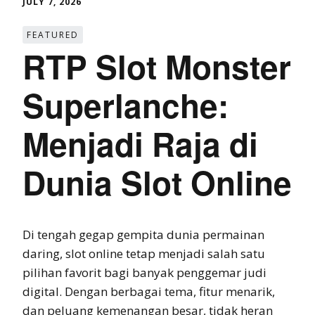
JULY 7, 2026
FEATURED
RTP Slot Monster
Superlanche:
Menjadi Raja di
Dunia Slot Online
Di tengah gegap gempita dunia permainan
daring, slot online tetap menjadi salah satu
pilihan favorit bagi banyak penggemar judi
digital. Dengan berbagai tema, fitur menarik,
dan peluang kemenangan besar, tidak heran