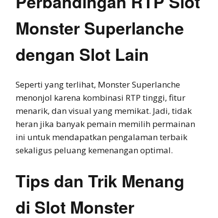
Perbandingan RTP Slot
Monster Superlanche
dengan Slot Lain
Seperti yang terlihat, Monster Superlanche
menonjol karena kombinasi RTP tinggi, fitur
menarik, dan visual yang memikat. Jadi, tidak
heran jika banyak pemain memilih permainan
ini untuk mendapatkan pengalaman terbaik
sekaligus peluang kemenangan optimal.
Tips dan Trik Menang
di Slot Monster