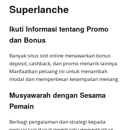
Superlanche
Ikuti Informasi tentang Promo
dan Bonus
Banyak situs slot online menawarkan bonus
deposit, cashback, dan promo menarik lainnya.
Manfaatkan peluang ini untuk menambah
modal dan memperbesar kesempatan menang.
Musyawarah dengan Sesama
Pemain
Berbagi pengalaman dan strategi kepada
pemain lain dapat membantu meningkatkan