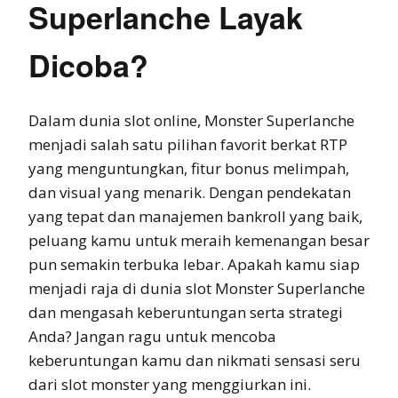
Superlanche Layak
Dicoba?
Dalam dunia slot online, Monster Superlanche
menjadi salah satu pilihan favorit berkat RTP
yang menguntungkan, fitur bonus melimpah,
dan visual yang menarik. Dengan pendekatan
yang tepat dan manajemen bankroll yang baik,
peluang kamu untuk meraih kemenangan besar
pun semakin terbuka lebar. Apakah kamu siap
menjadi raja di dunia slot Monster Superlanche
dan mengasah keberuntungan serta strategi
Anda? Jangan ragu untuk mencoba
keberuntungan kamu dan nikmati sensasi seru
dari slot monster yang menggiurkan ini.