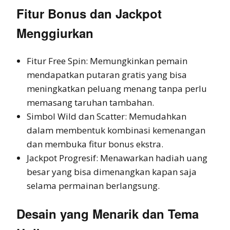
Fitur Bonus dan Jackpot
Menggiurkan
Fitur Free Spin: Memungkinkan pemain
mendapatkan putaran gratis yang bisa
meningkatkan peluang menang tanpa perlu
memasang taruhan tambahan.
Simbol Wild dan Scatter: Memudahkan
dalam membentuk kombinasi kemenangan
dan membuka fitur bonus ekstra.
Jackpot Progresif: Menawarkan hadiah uang
besar yang bisa dimenangkan kapan saja
selama permainan berlangsung.
Desain yang Menarik dan Tema