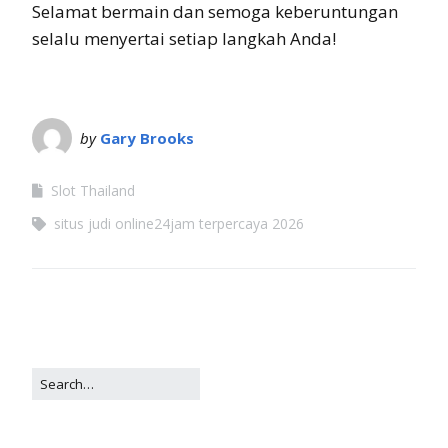
Selamat bermain dan semoga keberuntungan
selalu menyertai setiap langkah Anda!
by
Gary Brooks
Slot Thailand
situs judi online24jam terpercaya 2026