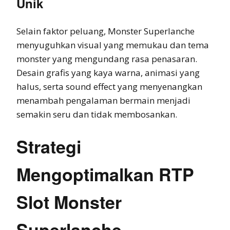
Unik
Selain faktor peluang, Monster Superlanche
menyuguhkan visual yang memukau dan tema
monster yang mengundang rasa penasaran.
Desain grafis yang kaya warna, animasi yang
halus, serta sound effect yang menyenangkan
menambah pengalaman bermain menjadi
semakin seru dan tidak membosankan.
Strategi
Mengoptimalkan RTP
Slot Monster
Superlanche