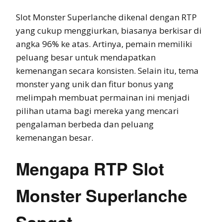
Slot Monster Superlanche dikenal dengan RTP
yang cukup menggiurkan, biasanya berkisar di
angka 96% ke atas. Artinya, pemain memiliki
peluang besar untuk mendapatkan
kemenangan secara konsisten. Selain itu, tema
monster yang unik dan fitur bonus yang
melimpah membuat permainan ini menjadi
pilihan utama bagi mereka yang mencari
pengalaman berbeda dan peluang
kemenangan besar.
Mengapa RTP Slot
Monster Superlanche
Sangat