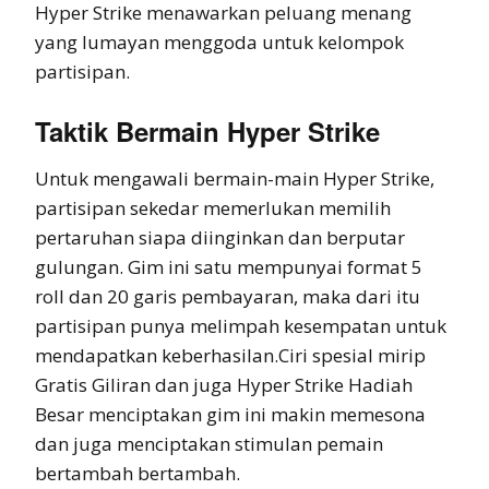
Hyper Strike menawarkan peluang menang
yang lumayan menggoda untuk kelompok
partisipan.
Taktik Bermain Hyper Strike
Untuk mengawali bermain-main Hyper Strike,
partisipan sekedar memerlukan memilih
pertaruhan siapa diinginkan dan berputar
gulungan. Gim ini satu mempunyai format 5
roll dan 20 garis pembayaran, maka dari itu
partisipan punya melimpah kesempatan untuk
mendapatkan keberhasilan.Ciri spesial mirip
Gratis Giliran dan juga Hyper Strike Hadiah
Besar menciptakan gim ini makin memesona
dan juga menciptakan stimulan pemain
bertambah bertambah.