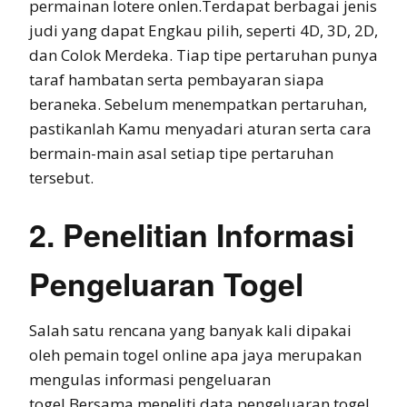
permainan lotere onlen.Terdapat berbagai jenis
judi yang dapat Engkau pilih, seperti 4D, 3D, 2D,
dan Colok Merdeka. Tiap tipe pertaruhan punya
taraf hambatan serta pembayaran siapa
beraneka. Sebelum menempatkan pertaruhan,
pastikanlah Kamu menyadari aturan serta cara
bermain-main asal setiap tipe pertaruhan
tersebut.
2. Penelitian Informasi
Pengeluaran Togel
Salah satu rencana yang banyak kali dipakai
oleh pemain togel online apa jaya merupakan
mengulas informasi pengeluaran
togel.Bersama meneliti data pengeluaran togel,