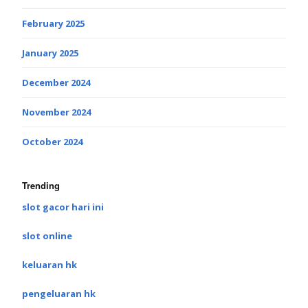
February 2025
January 2025
December 2024
November 2024
October 2024
Trending
slot gacor hari ini
slot online
keluaran hk
pengeluaran hk