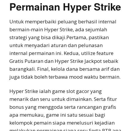
Permainan Hyper Strike
Untuk memperbaiki peluang berhasil internal
bermain-main Hyper Strike, ada sejumlah
strategi yang bisa dikaji.Pertama, pastikan
untuk menyadari aturan dan pelunasan
internal permainan ini. Kedua, utilize feature
Gratis Putaran dan Hyper Strike Jackpot sebaik
barangkali. Final, kelola dana bersama arif dan
juga tidak boleh terbawa mood waktu bermain.
Hyper Strike ialah game slot gacor yang
menarik dan seru untuk dimainkan. Serta fitur
bonus yang menggoda serta rancangan grafis
apa memukau, game ini satu sesuai bagi
kelompok pemain siapa menelusuri kejadian
melakukan permainan siapa seru.Serta RTP apa