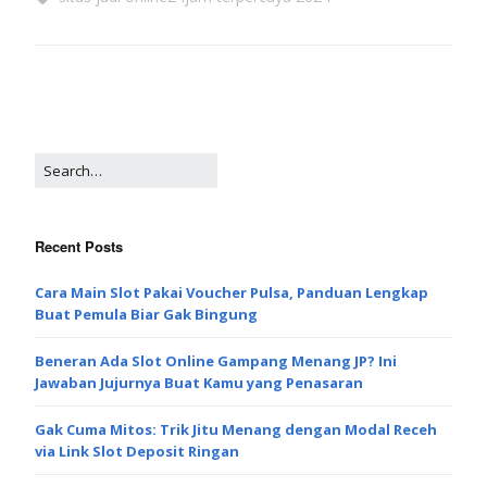
Recent Posts
Cara Main Slot Pakai Voucher Pulsa, Panduan Lengkap
Buat Pemula Biar Gak Bingung
Beneran Ada Slot Online Gampang Menang JP? Ini
Jawaban Jujurnya Buat Kamu yang Penasaran
Gak Cuma Mitos: Trik Jitu Menang dengan Modal Receh
via Link Slot Deposit Ringan