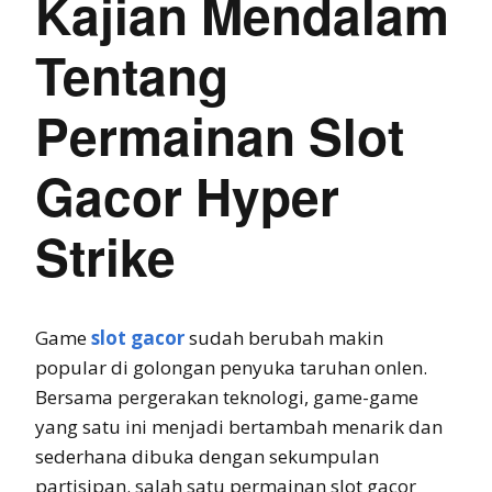
Kajian Mendalam
Tentang
Permainan Slot
Gacor Hyper
Strike
Game
slot gacor
sudah berubah makin
popular di golongan penyuka taruhan onlen.
Bersama pergerakan teknologi, game-game
yang satu ini menjadi bertambah menarik dan
sederhana dibuka dengan sekumpulan
partisipan. salah satu permainan slot gacor