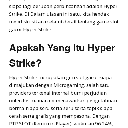
siapa lagi berubah perbincangan adalah Hyper
Strike. Di Dalam ulasan ini satu, kita hendak
mendiskusikan melalui detail tentang game slot
gacor Hyper Strike.
Apakah Yang Itu Hyper
Strike?
Hyper Strike merupakan gim slot gacor siapa
dimajukan dengan Microgaming, salah satu
providers terkenal internal bumi perjudian
onlen.Permainan ini menawarkan pengetahuan
bermain apa seru serta seru serta topik siapa
cerah serta grafis yang mempesona. Dengan
RTP SLOT (Return to Player) seukuran 96.24%,