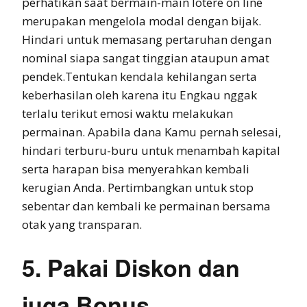
perhatikan saat bermain-main lotere on line
merupakan mengelola modal dengan bijak.
Hindari untuk memasang pertaruhan dengan
nominal siapa sangat tinggian ataupun amat
pendek.Tentukan kendala kehilangan serta
keberhasilan oleh karena itu Engkau nggak
terlalu terikut emosi waktu melakukan
permainan. Apabila dana Kamu pernah selesai,
hindari terburu-buru untuk menambah kapital
serta harapan bisa menyerahkan kembali
kerugian Anda. Pertimbangkan untuk stop
sebentar dan kembali ke permainan bersama
otak yang transparan.
5. Pakai Diskon dan
juga Bonus