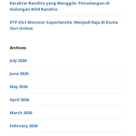
Karakter Bandito yang Menggila: Petualangan di
Gulungan Wild Bandito
RTP Slot Monster Superlanche: Menjadi Raja di Dunia
Slot Online
Archives
July 2026
June 2026
May 2026
April 2026
March 2026
February 2026