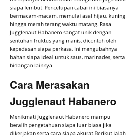
siapa lembut. Pencelupan cabai ini biasanya
bermacam-macam, memulai asal hijau, kuning,
hingga merah terang waktu matang. Rasa
Jugglenaut Habanero sangat unik dengan
sentuhan fruktus yang manis, dicontoh oleh
kepedasan siapa perkasa. Ini mengubahnya
bahan siapa ideal untuk saus, marinades, serta
hidangan lainnya.
Cara Merasakan
Jugglenaut Habanero
Menikmati Jugglenaut Habanero mampu
beralih pengetahuan siapa luar biasa jika
dikerjakan serta cara siapa akurat.Berikut ialah