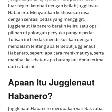
luar negeri kembali dengan istilah Jugglenaut
Habanero. Menyatukan kekhususan rasa
dengan sensasi pedas yang menggigit,
Jugglenaut Habanero beralih keliru satu opsi
pilihan di golongan penyuka pangan pedas.
Tulisan ini hendak mendiskusikan dengan
mendalam tentang apa tersebut Jugglenaut
Habanero, seperti apa cara menikmatinya, serta
manfaat kesehatan apa barangkali Anda terima
dari cabai ini.
Apaan Itu Jugglenaut
Habanero?
Jugglenaut Habanero merupakan varietas cabai