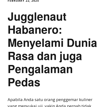
FEBRUARY 22, 2025
Jugglenaut
Habanero:
Menyelami Dunia
Rasa dan juga
Pengalaman
Pedas
Apabila Anda satu orang penggemar kuliner
yang menyukai uji, yakin Anda pernah tidak