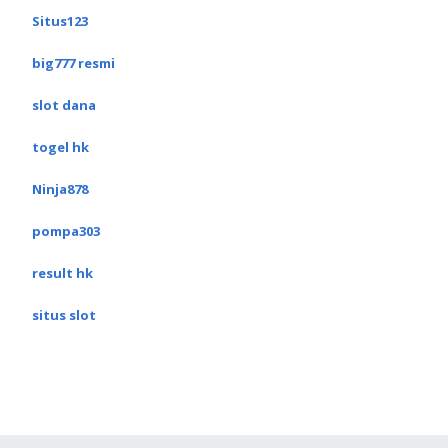
Situs123
big777 resmi
slot dana
togel hk
Ninja878
pompa303
result hk
situs slot