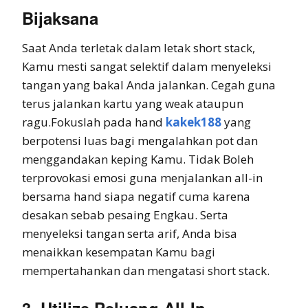
Bijaksana
Saat Anda terletak dalam letak short stack,
Kamu mesti sangat selektif dalam menyeleksi
tangan yang bakal Anda jalankan. Cegah guna
terus jalankan kartu yang weak ataupun
ragu.Fokuslah pada hand
kakek188
yang
berpotensi luas bagi mengalahkan pot dan
menggandakan keping Kamu. Tidak Boleh
terprovokasi emosi guna menjalankan all-in
bersama hand siapa negatif cuma karena
desakan sebab pesaing Engkau. Serta
menyeleksi tangan serta arif, Anda bisa
menaikkan kesempatan Kamu bagi
mempertahankan dan mengatasi short stack.