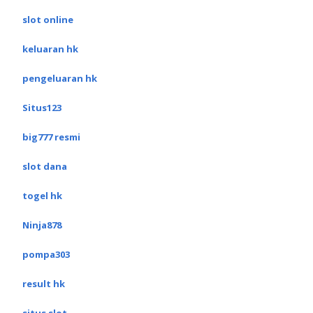
slot online
keluaran hk
pengeluaran hk
Situs123
big777 resmi
slot dana
togel hk
Ninja878
pompa303
result hk