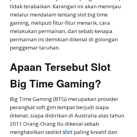
tidak terabaikan. Karangan ini akan meninjau
melalui mendalam tentang slot big time
gaming, meliputi fitur-fitur menarik, cara
melakukan permainan, dan sebab kenapa
permainan ini demikian dikenal di golongan
penggemar taruhan.
Apaan Tersebut Slot
Big Time Gaming?
Big Time Gaming (BTG) merupakan provider
perangkat soft gim tempat berjudi siapa
dikenal, siapa didirikan di Australia atas tahun
2011.Orang-Orang Itu dikenal sebab
menghasilkan sedikit
slot
paling kreatif dan