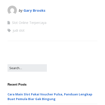
by
Gary Brooks
Slot Online Terpercaya
judi slot
Recent Posts
Cara Main Slot Pakai Voucher Pulsa, Panduan Lengkap
Buat Pemula Biar Gak Bingung