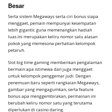
Besar
Serta sistem Megaways serta ciri bonus siapa
menggaet, pemain mempunyai kesempatan
lebih gigantic guna memenangkan hadiah
luas.Ini merupakan keliru nomor satu alasan
pokok yang memesona perhatian kelompok
petaruh.
Slot big time gaming memberikan pengalaman
bermain apa istimewa dan juga menggaet
untuk kelompok penggemar judi. Dengan
penemuan baru seperti rangkaian Megaways,
gambar yang mengagumkan, serta feature
bonus apa menggembirakan, permainan ini
berubah keliru nomor satu yang terutama
diperlukan di casino daring.