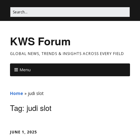
KWS Forum
GLOBAL NEWS, TRENDS & INSIGHTS ACROSS EVERY FIELD
Menu
Home
»
judi slot
Tag:
judi slot
JUNE 1, 2025