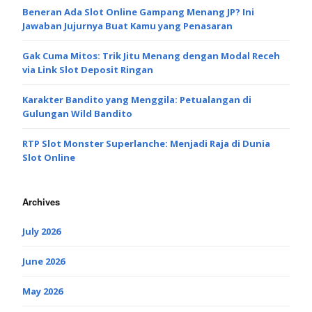
Beneran Ada Slot Online Gampang Menang JP? Ini
Jawaban Jujurnya Buat Kamu yang Penasaran
Gak Cuma Mitos: Trik Jitu Menang dengan Modal Receh
via Link Slot Deposit Ringan
Karakter Bandito yang Menggila: Petualangan di
Gulungan Wild Bandito
RTP Slot Monster Superlanche: Menjadi Raja di Dunia
Slot Online
Archives
July 2026
June 2026
May 2026