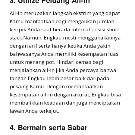
3. Utilize Peluang All-In
All-in merupakan langkah ekstrim yang dapat
Kamu manfaatkan bagi mengalikan jumlah
keripik Anda saat berada internal posisi short
stack.Namun, Engkau mesti menggunakannya
dengan arif serta hanya ketika Anda yakin
bahwasanya Anda memiliki kesempatan luas
untuk menang pot. Hindari cemas bagi
menjalankan all-in jika Anda percaya bahwa
tangan Engkau lebih besar baik daripada
pesaing Kamu. Dengan memanfaatkan
kesempatan all-in dengan akurat, Engkau bisa
membalikkan keadaan dan juga menciptakan
lawan Anda terkejut.
4. Bermain serta Sabar