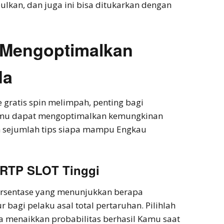
lkan, dan juga ini bisa ditukarkan dengan
 Mengoptimalkan
da
 gratis spin melimpah, penting bagi
amu dapat mengoptimalkan kemungkinan
h sejumlah tips siapa mampu Engkau
a RTP SLOT Tinggi
persentase yang menunjukkan berapa
 bagi pelaku asal total pertaruhan. Pilihlah
a menaikkan probabilitas berhasil Kamu saat