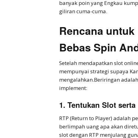
banyak poin yang Engkau kumpu
giliran cuma-cuma.
Rencana untuk
Bebas Spin An
Setelah mendapatkan slot online
mempunyai strategi supaya K
mengalahkan.Beriringan adala
implement:
1. Tentukan Slot sert
RTP (Return to Player) adalah 
berlimpah uang apa akan diretur
slot dengan RTP menjulang gun