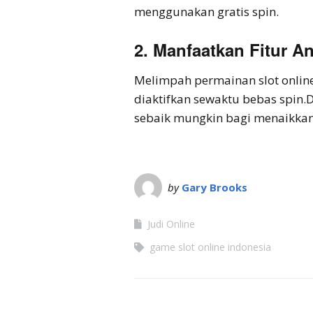
menggunakan gratis spin.
2. Manfaatkan Fitur A
Melimpah permainan slot onli
diaktifkan sewaktu bebas spin.D
sebaik mungkin bagi menaikka
by
Gary Brooks
Judi Online
game slot online indonesia