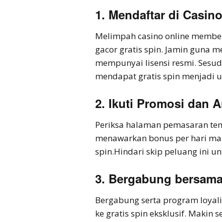
1. Mendaftar di Casin
Melimpah casino online membe
gacor gratis spin. Jamin guna m
mempunyai lisensi resmi. Sesu
mendapat gratis spin menjadi u
2. Ikuti Promosi dan 
Periksa halaman pemasaran temp
menawarkan bonus per hari mau
spin.Hindari skip peluang ini 
3. Bergabung bersama
Bergabung serta program loyal
ke gratis spin eksklusif. Maki