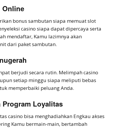
o Online
rikan bonus sambutan siapa memuat slot
enyeleksi casino siapa dapat dipercaya serta
dah mendaftar, Kamu lazimnya akan
nit dari paket sambutan.
Anugerah
at berjudi secara rutin. Melimpah casino
pun setiap minggu siapa meliputi bebas
untuk memperbaiki peluang Anda.
 Program Loyalitas
itas casino bisa menghadiahkan Engkau akses
n sering Kamu bermain-main, bertambah