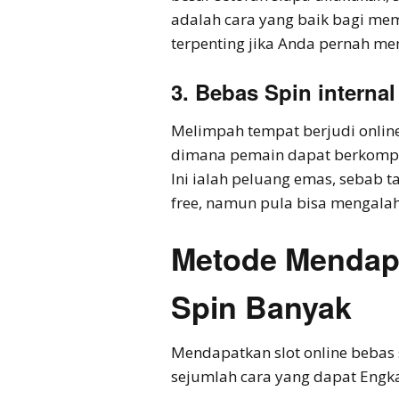
adalah cara yang baik bagi me
terpenting jika Anda pernah men
3. Bebas Spin interna
Melimpah tempat berjudi online
dimana pemain dapat berkompeti
Ini ialah peluang emas, sebab 
free, namun pula bisa mengalah
Metode Mendapa
Spin Banyak
Mendapatkan slot online bebas 
sejumlah cara yang dapat Engk