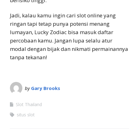
berisiko tinggi.
Jadi, kalau kamu ingin cari slot online yang
ringan tapi tetap punya potensi menang
lumayan, Lucky Zodiac bisa masuk daftar
percobaan kamu. Jangan lupa selalu atur
modal dengan bijak dan nikmati permainannya
tanpa tekanan!
by
Gary Brooks
Slot Thailand
situs slot