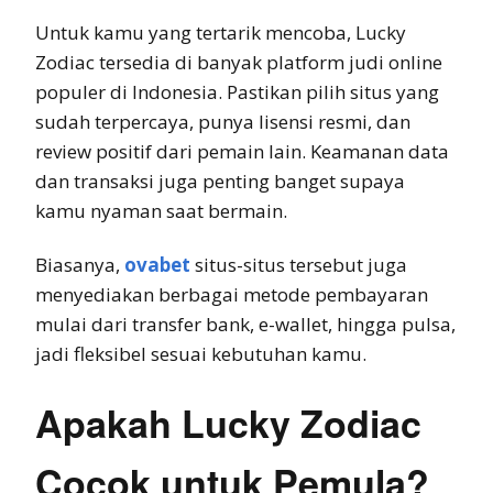
Untuk kamu yang tertarik mencoba, Lucky
Zodiac tersedia di banyak platform judi online
populer di Indonesia. Pastikan pilih situs yang
sudah terpercaya, punya lisensi resmi, dan
review positif dari pemain lain. Keamanan data
dan transaksi juga penting banget supaya
kamu nyaman saat bermain.
Biasanya,
ovabet
situs-situs tersebut juga
menyediakan berbagai metode pembayaran
mulai dari transfer bank, e-wallet, hingga pulsa,
jadi fleksibel sesuai kebutuhan kamu.
Apakah Lucky Zodiac
Cocok untuk Pemula?