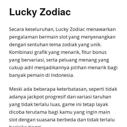
Lucky Zodiac
Secara keseluruhan, Lucky Zodiac menawarkan
pengalaman bermain slot yang menyenangkan
dengan sentuhan tema zodiak yang unik.
Kombinasi grafik yang menarik, fitur bonus
yang bervariasi, serta peluang menang yang
cukup adil menjadikannya pilihan menarik bagi
banyak pemain di Indonesia.
Meski ada beberapa keterbatasan, seperti tidak
adanya jackpot progresif dan variasi taruhan
yang tidak terlalu luas, game ini tetap layak
dicoba terutama bagi kamu yang ingin main
slot dengan suasana berbeda dan tidak terlalu