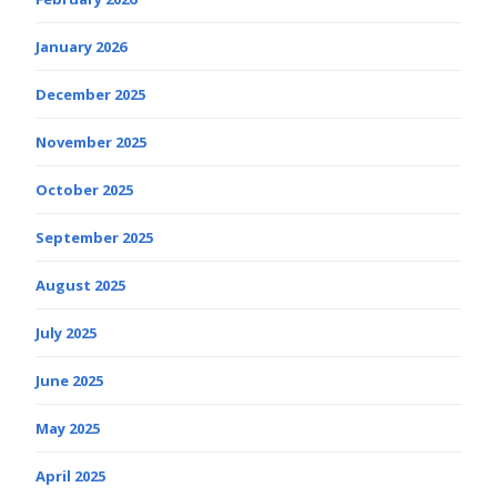
January 2026
December 2025
November 2025
October 2025
September 2025
August 2025
July 2025
June 2025
May 2025
April 2025