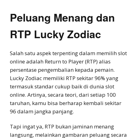
Peluang Menang dan
RTP Lucky Zodiac
Salah satu aspek terpenting dalam memilih slot
online adalah Return to Player (RTP) alias
persentase pengembalian kepada pemain.
Lucky Zodiac memiliki RTP sekitar 96% yang
termasuk standar cukup baik di dunia slot
online. Artinya, secara teori, dari setiap 100
taruhan, kamu bisa berharap kembali sekitar
96 dalam jangka panjang.
Tapi ingat ya, RTP bukan jaminan menang
langsung, melainkan gambaran peluang secara