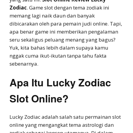
Zodiac
. Game slot dengan tema zodiak ini
memang lagi naik daun dan banyak
dibicarakan oleh para pemain judi online. Tapi,
apa benar game ini memberikan pengalaman
seru sekaligus peluang menang yang bagus?
Yuk, kita bahas lebih dalam supaya kamu
nggak cuma ikut-ikutan tanpa tahu fakta
sebenarnya.
Apa Itu Lucky Zodiac
Slot Online?
Lucky Zodiac adalah salah satu permainan slot
online yang mengangkat tema astrologi dan
zodiak sebagai konsep utamanya. Di dalam