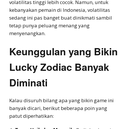
volatilitas tinggi lebih cocok. Namun, untuk
kebanyakan pemain di Indonesia, volatilitas
sedang ini pas banget buat dinikmati sambil
tetap punya peluang menang yang
menyenangkan.
Keunggulan yang Bikin
Lucky Zodiac Banyak
Diminati
Kalau disuruh bilang apa yang bikin game ini
banyak dicari, berikut beberapa poin yang
patut diperhatikan: