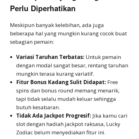
Perlu Diperhatikan
Meskipun banyak kelebihan, ada juga
beberapa hal yang mungkin kurang cocok buat
sebagian pemain:
Variasi Taruhan Terbatas:
Untuk pemain
dengan modal sangat besar, rentang taruhan
mungkin terasa kurang variatif.
Fitur Bonus Kadang Sulit Didapat:
Free
spins dan bonus round memang menarik,
tapi tidak selalu mudah keluar sehingga
butuh kesabaran.
Tidak Ada Jackpot Progresif:
Jika kamu cari
slot dengan hadiah jackpot raksasa, Lucky
Zodiac belum menyediakan fitur ini.