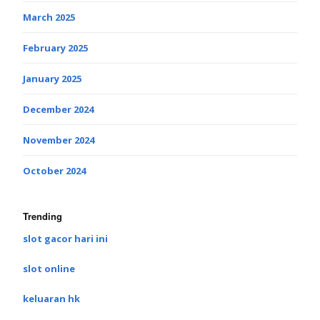
March 2025
February 2025
January 2025
December 2024
November 2024
October 2024
Trending
slot gacor hari ini
slot online
keluaran hk