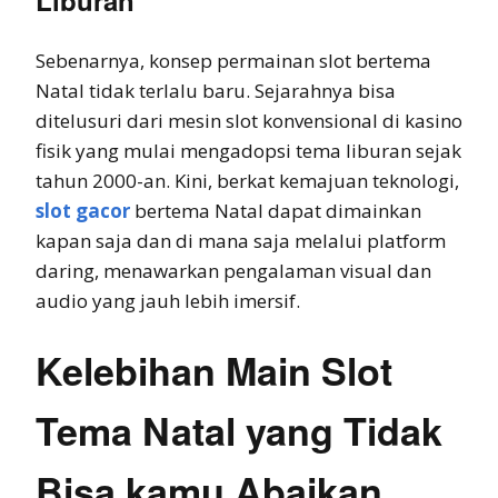
Sebenarnya, konsep permainan slot bertema
Natal tidak terlalu baru. Sejarahnya bisa
ditelusuri dari mesin slot konvensional di kasino
fisik yang mulai mengadopsi tema liburan sejak
tahun 2000-an. Kini, berkat kemajuan teknologi,
slot gacor
bertema Natal dapat dimainkan
kapan saja dan di mana saja melalui platform
daring, menawarkan pengalaman visual dan
audio yang jauh lebih imersif.
Kelebihan Main Slot
Tema Natal yang Tidak
Bisa kamu Abaikan