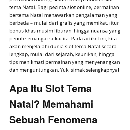
tema Natal. Bagi pecinta slot online, permainan
bertema Natal menawarkan pengalaman yang
berbeda – mulai dari grafis yang memikat, fitur
bonus khas musim liburan, hingga nuansa yang
penuh semangat sukacita. Pada artikel ini, kita
akan menjelajahi dunia slot tema Natal secara
lengkap, mulai dari sejarah, keunikan, hingga
tips menikmati permainan yang menyenangkan
dan menguntungkan. Yuk, simak selengkapnya!
Apa Itu Slot Tema
Natal? Memahami
Sebuah Fenomena