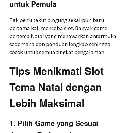
untuk Pemula
Tak perlu takut bingung sekalipun baru
pertama kali mencoba slot. Banyak game
bertema Natal yang menawarkan antarmuka
sederhana dan panduan lengkap sehingga
cocok untuk semua tingkat pengalaman.
Tips Menikmati Slot
Tema Natal dengan
Lebih Maksimal
1. Pilih Game yang Sesuai