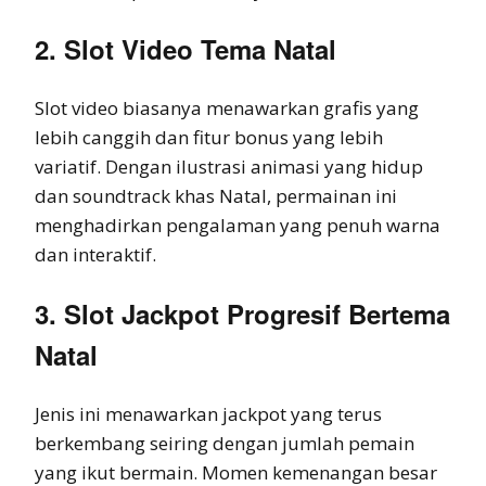
2. Slot Video Tema Natal
Slot video biasanya menawarkan grafis yang
lebih canggih dan fitur bonus yang lebih
variatif. Dengan ilustrasi animasi yang hidup
dan soundtrack khas Natal, permainan ini
menghadirkan pengalaman yang penuh warna
dan interaktif.
3. Slot Jackpot Progresif Bertema
Natal
Jenis ini menawarkan jackpot yang terus
berkembang seiring dengan jumlah pemain
yang ikut bermain. Momen kemenangan besar