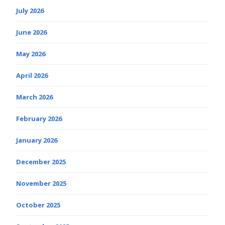
July 2026
June 2026
May 2026
April 2026
March 2026
February 2026
January 2026
December 2025
November 2025
October 2025