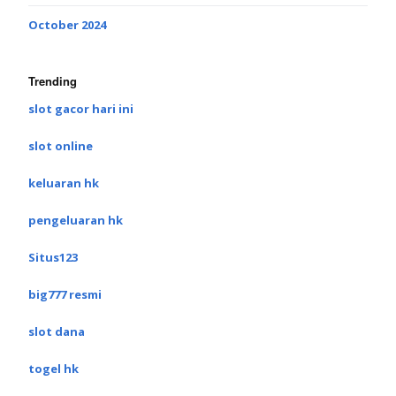
October 2024
Trending
slot gacor hari ini
slot online
keluaran hk
pengeluaran hk
Situs123
big777 resmi
slot dana
togel hk