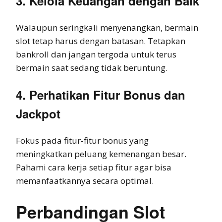
3. Kelola Keuangan dengan Baik
Walaupun seringkali menyenangkan, bermain
slot tetap harus dengan batasan. Tetapkan
bankroll dan jangan tergoda untuk terus
bermain saat sedang tidak beruntung.
4. Perhatikan Fitur Bonus dan
Jackpot
Fokus pada fitur-fitur bonus yang
meningkatkan peluang kemenangan besar.
Pahami cara kerja setiap fitur agar bisa
memanfaatkannya secara optimal.
Perbandingan Slot