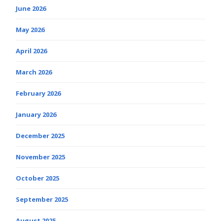
June 2026
May 2026
April 2026
March 2026
February 2026
January 2026
December 2025
November 2025
October 2025
September 2025
August 2025