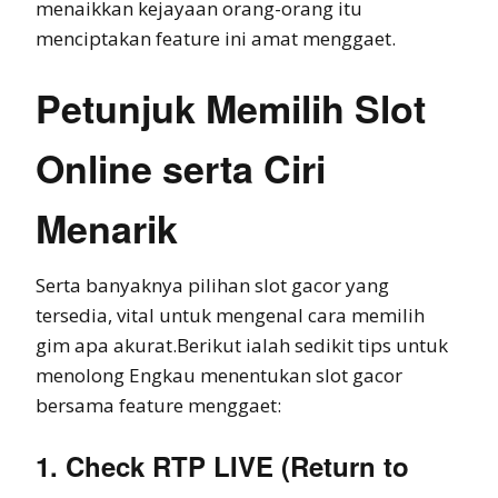
menaikkan kejayaan orang-orang itu
menciptakan feature ini amat menggaet.
Petunjuk Memilih Slot
Online serta Ciri
Menarik
Serta banyaknya pilihan slot gacor yang
tersedia, vital untuk mengenal cara memilih
gim apa akurat.Berikut ialah sedikit tips untuk
menolong Engkau menentukan slot gacor
bersama feature menggaet:
1. Check RTP LIVE (Return to