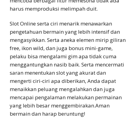
mencoba berbagai fitur memesona tidak ada
harus memproduksi melimpah duit.
Slot Online serta ciri menarik menawarkan
pengetahuan bermain yang lebih intensif dan
mengasyikkan. Serta aneka elemen mirip giliran
free, ikon wild, dan juga bonus mini-game,
pelaku bisa mengalami gim apa tidak cuma
menggantungkan nasib baik. Serta mencermati
saran menentukan slot yang akurat dan
mengerti ciri-ciri apa diberikan, Anda dapat
menaikkan peluang mengalahkan dan juga
mencapai pengalaman melakukan permainan
yang lebih besar menggembirakan.Aman
bermain dan harap beruntung!