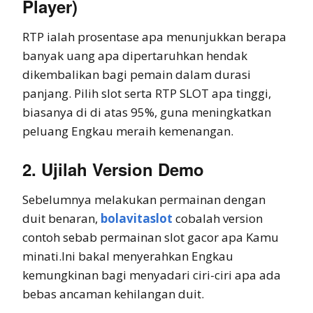
Player)
RTP ialah prosentase apa menunjukkan berapa
banyak uang apa dipertaruhkan hendak
dikembalikan bagi pemain dalam durasi
panjang. Pilih slot serta RTP SLOT apa tinggi,
biasanya di di atas 95%, guna meningkatkan
peluang Engkau meraih kemenangan.
2. Ujilah Version Demo
Sebelumnya melakukan permainan dengan
duit benaran,
bolavitaslot
cobalah version
contoh sebab permainan slot gacor apa Kamu
minati.Ini bakal menyerahkan Engkau
kemungkinan bagi menyadari ciri-ciri apa ada
bebas ancaman kehilangan duit.