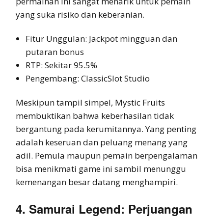
permainan ini sangat menarik untuk pemain
yang suka risiko dan keberanian.
Fitur Unggulan: Jackpot mingguan dan
putaran bonus
RTP: Sekitar 95.5%
Pengembang: ClassicSlot Studio
Meskipun tampil simpel, Mystic Fruits
membuktikan bahwa keberhasilan tidak
bergantung pada kerumitannya. Yang penting
adalah keseruan dan peluang menang yang
adil. Pemula maupun pemain berpengalaman
bisa menikmati game ini sambil menunggu
kemenangan besar datang menghampiri.
4. Samurai Legend: Perjuangan