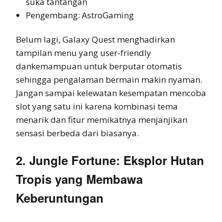
suka tantangan
Pengembang: AstroGaming
Belum lagi, Galaxy Quest menghadirkan
tampilan menu yang user-friendly
dankemampuan untuk berputar otomatis
sehingga pengalaman bermain makin nyaman.
Jangan sampai kelewatan kesempatan mencoba
slot yang satu ini karena kombinasi tema
menarik dan fitur memikatnya menjanjikan
sensasi berbeda dari biasanya.
2. Jungle Fortune: Eksplor Hutan
Tropis yang Membawa
Keberuntungan