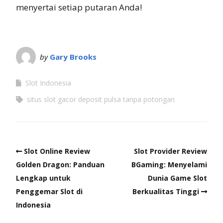
menyertai setiap putaran Anda!
by
Gary Brooks
Slot Indonesia
situs slot gacor deposit pulsa tanpa potongan
Slot Online Review
Slot Provider Review
Golden Dragon: Panduan
BGaming: Menyelami
Lengkap untuk
Dunia Game Slot
Penggemar Slot di
Berkualitas Tinggi
Indonesia