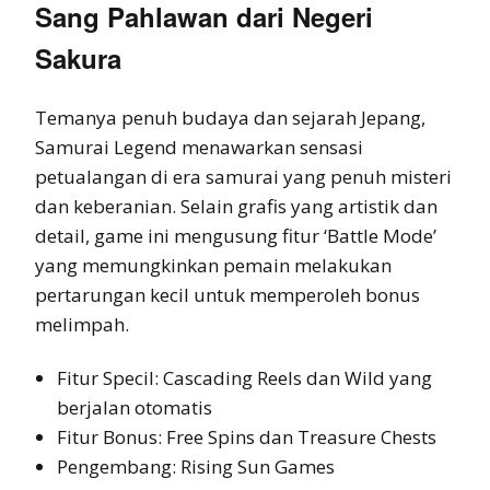
Sang Pahlawan dari Negeri
Sakura
Temanya penuh budaya dan sejarah Jepang,
Samurai Legend menawarkan sensasi
petualangan di era samurai yang penuh misteri
dan keberanian. Selain grafis yang artistik dan
detail, game ini mengusung fitur ‘Battle Mode’
yang memungkinkan pemain melakukan
pertarungan kecil untuk memperoleh bonus
melimpah.
Fitur Specil: Cascading Reels dan Wild yang
berjalan otomatis
Fitur Bonus: Free Spins dan Treasure Chests
Pengembang: Rising Sun Games