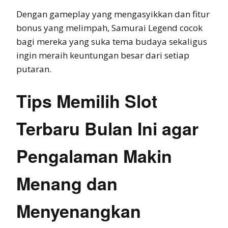
Dengan gameplay yang mengasyikkan dan fitur
bonus yang melimpah, Samurai Legend cocok
bagi mereka yang suka tema budaya sekaligus
ingin meraih keuntungan besar dari setiap
putaran.
Tips Memilih Slot
Terbaru Bulan Ini agar
Pengalaman Makin
Menang dan
Menyenangkan