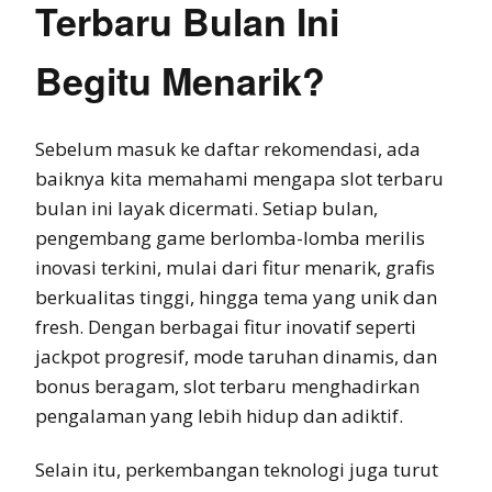
Terbaru Bulan Ini
Begitu Menarik?
Sebelum masuk ke daftar rekomendasi, ada
baiknya kita memahami mengapa slot terbaru
bulan ini layak dicermati. Setiap bulan,
pengembang game berlomba-lomba merilis
inovasi terkini, mulai dari fitur menarik, grafis
berkualitas tinggi, hingga tema yang unik dan
fresh. Dengan berbagai fitur inovatif seperti
jackpot progresif, mode taruhan dinamis, dan
bonus beragam, slot terbaru menghadirkan
pengalaman yang lebih hidup dan adiktif.
Selain itu, perkembangan teknologi juga turut