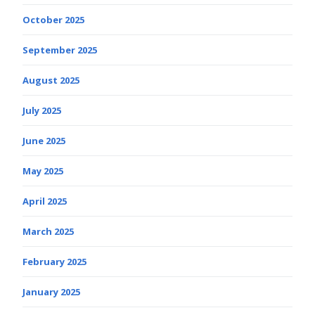
October 2025
September 2025
August 2025
July 2025
June 2025
May 2025
April 2025
March 2025
February 2025
January 2025