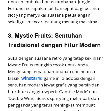
untuk membuka bonus tambahan. Jungle
Fortune merupakan pilihan tepat bagi pecinta
slot yang menyukai suasana petualangan
sekaligus mencari peluang menang maksimal.
3. Mystic Fruits: Sentuhan
Tradisional dengan Fitur Modern
Suka dengan suasana retro yang tetap kekinian?
Mystic Fruits mungkin cocok untuk Anda.
Mengusung tema buah-buahan dan nuansa
klasik,
winstar4d
game ini diadopsi dengan
sentuhan modern lewat grafis yang bersih dan
fitur-fitur canggih seperti ‘Gamble Mode’ dan
‘Double Wins’. Bonus spin yang melimpah dan
pengganda yang terus meningkat membuat