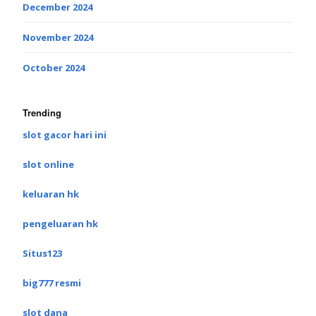
December 2024
November 2024
October 2024
Trending
slot gacor hari ini
slot online
keluaran hk
pengeluaran hk
Situs123
big777 resmi
slot dana