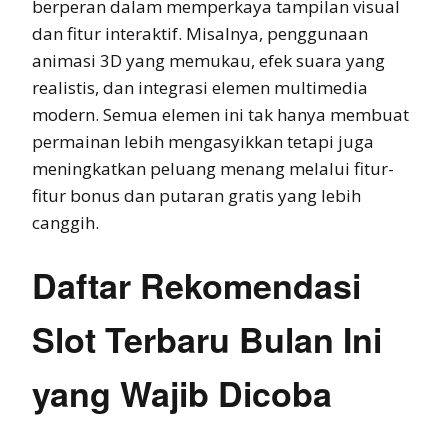
berperan dalam memperkaya tampilan visual
dan fitur interaktif. Misalnya, penggunaan
animasi 3D yang memukau, efek suara yang
realistis, dan integrasi elemen multimedia
modern. Semua elemen ini tak hanya membuat
permainan lebih mengasyikkan tetapi juga
meningkatkan peluang menang melalui fitur-
fitur bonus dan putaran gratis yang lebih
canggih.
Daftar Rekomendasi
Slot Terbaru Bulan Ini
yang Wajib Dicoba