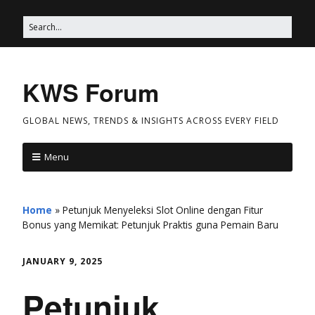
KWS Forum
GLOBAL NEWS, TRENDS & INSIGHTS ACROSS EVERY FIELD
Menu
Home
»
Petunjuk Menyeleksi Slot Online dengan Fitur
Bonus yang Memikat: Petunjuk Praktis guna Pemain Baru
JANUARY 9, 2025
Petunjuk