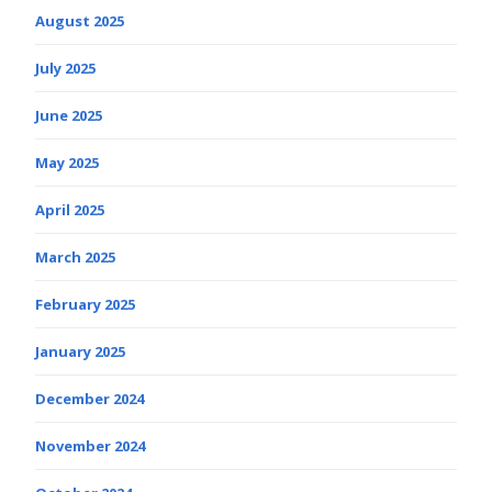
August 2025
July 2025
June 2025
May 2025
April 2025
March 2025
February 2025
January 2025
December 2024
November 2024