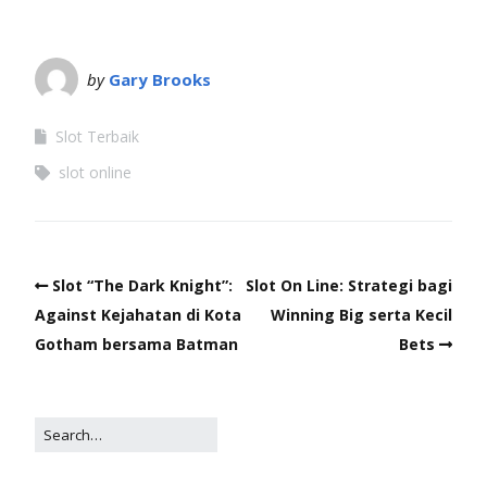
by
Gary Brooks
Slot Terbaik
slot online
Slot “The Dark Knight”:
Slot On Line: Strategi bagi
Against Kejahatan di Kota
Winning Big serta Kecil
Gotham bersama Batman
Bets