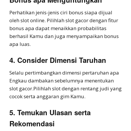
Perhatikan jenis-jenis ciri bonus siapa dijual
oleh slot online. Pilihlah slot gacor dengan fitur
bonus apa dapat menaikkan probabilitas
berhasil Kamu dan juga menyampaikan bonus
apa luas.
4. Consider Dimensi Taruhan
Selalu pertimbangkan dimensi pertaruhan apa
Engkau dambakan sebelumnya menentukan
slot gacor.Pilihlah slot dengan rentang judi yang
cocok serta anggaran gim Kamu.
5. Temukan Ulasan serta
Rekomendasi