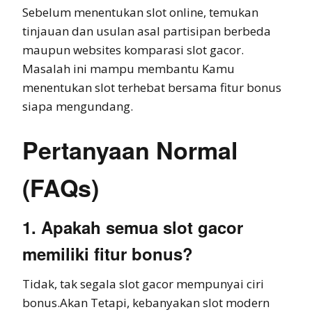
Sebelum menentukan slot online, temukan
tinjauan dan usulan asal partisipan berbeda
maupun websites komparasi slot gacor.
Masalah ini mampu membantu Kamu
menentukan slot terhebat bersama fitur bonus
siapa mengundang.
Pertanyaan Normal
(FAQs)
1. Apakah semua slot gacor
memiliki fitur bonus?
Tidak, tak segala slot gacor mempunyai ciri
bonus.Akan Tetapi, kebanyakan slot modern