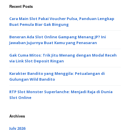
Recent Posts
Cara Main Slot Pakai Voucher Pulsa, Panduan Lengkap
Buat Pemula Biar Gak Bingung
Beneran Ada Slot Online Gampang Menang JP? Ini
Jawaban Jujurnya Buat Kamu yang Penasaran
Gak Cuma Mitos: Trik Jitu Menang dengan Modal Receh
via Link Slot Deposit Ringan
Karakter Bandito yang Menggila: Petualangan di
Gulungan Wild Bandito
RTP Slot Monster Superlanche: Menjadi Raja di Dunia
Slot Online
Archives
July 2026