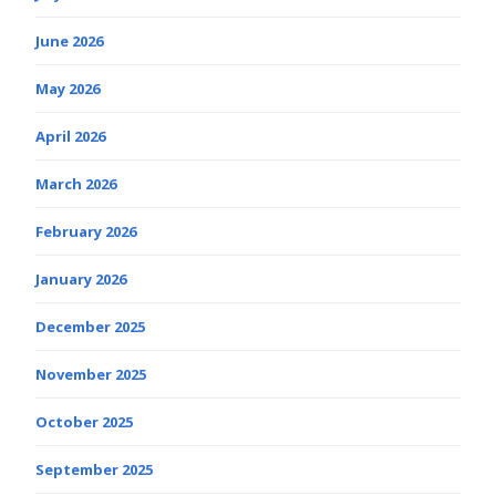
June 2026
May 2026
April 2026
March 2026
February 2026
January 2026
December 2025
November 2025
October 2025
September 2025