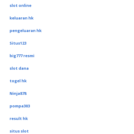
slot online
keluaran hk
pengeluaran hk
Situs123
big777 resmi
slot dana
togel hk
Ninja878
pompa303
result hk
situs slot