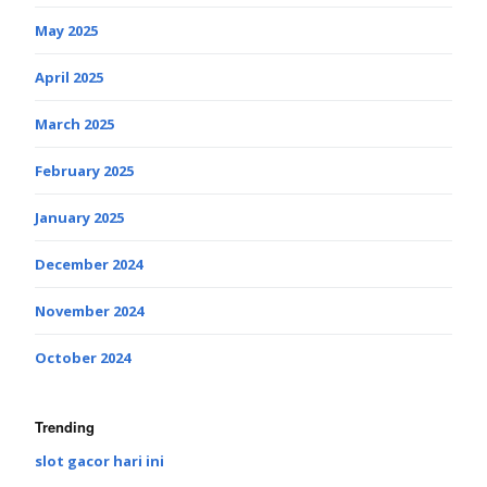
May 2025
April 2025
March 2025
February 2025
January 2025
December 2024
November 2024
October 2024
Trending
slot gacor hari ini