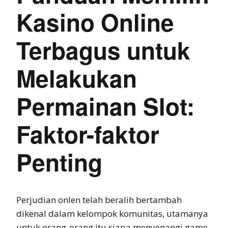
Kasino Online
Terbagus untuk
Melakukan
Permainan Slot:
Faktor-faktor
Penting
Perjudian onlen telah beralih bertambah
dikenal dalam kelompok komunitas, utamanya
untuk orang-orang itu siapa menyenangi game