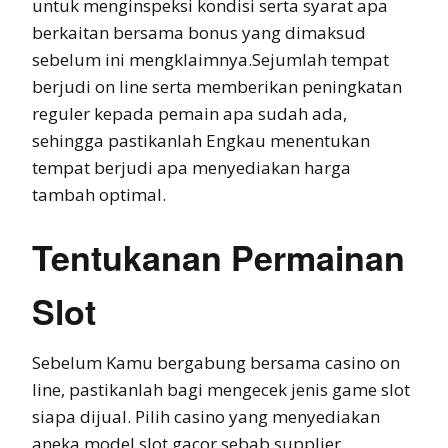
untuk menginspeksi kondisi serta syarat apa
berkaitan bersama bonus yang dimaksud
sebelum ini mengklaimnya.Sejumlah tempat
berjudi on line serta memberikan peningkatan
reguler kepada pemain apa sudah ada,
sehingga pastikanlah Engkau menentukan
tempat berjudi apa menyediakan harga
tambah optimal.
Tentukanan Permainan
Slot
Sebelum Kamu bergabung bersama casino on
line, pastikanlah bagi mengecek jenis game slot
siapa dijual. Pilih casino yang menyediakan
aneka model slot gacor sebab supplier