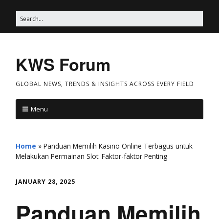
KWS Forum
GLOBAL NEWS, TRENDS & INSIGHTS ACROSS EVERY FIELD
Menu
Home
»
Panduan Memilih Kasino Online Terbagus untuk
Melakukan Permainan Slot: Faktor-faktor Penting
JANUARY 28, 2025
Panduan Memilih