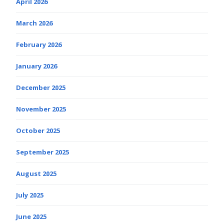
April 2026
March 2026
February 2026
January 2026
December 2025
November 2025
October 2025
September 2025
August 2025
July 2025
June 2025