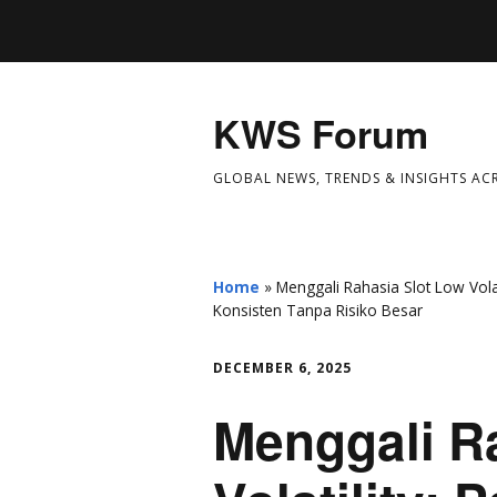
KWS Forum
GLOBAL NEWS, TRENDS & INSIGHTS ACR
Home
»
Menggali Rahasia Slot Low Vol
Konsisten Tanpa Risiko Besar
DECEMBER 6, 2025
Menggali R