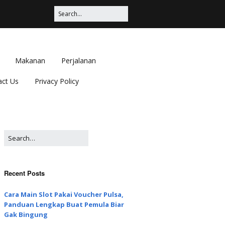
Makanan
Perjalanan
act Us
Privacy Policy
Recent Posts
Cara Main Slot Pakai Voucher Pulsa,
Panduan Lengkap Buat Pemula Biar
Gak Bingung