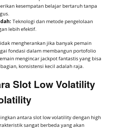
ikan kesempatan belajar bertaruh tanpa
igus.
udah:
Teknologi dan metode pengelolaan
an lebih efektif.
tidak mengherankan jika banyak pemain
bagai fondasi dalam membangun portofolio
main mengincar jackpot fantastis yang bisa
ebagian, konsistensi kecil adalah raja.
a Slot Low Volatility
latility
dingkan antara slot low volatility dengan high
arakteristik sangat berbeda yang akan