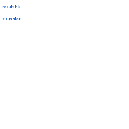
result hk
situs slot