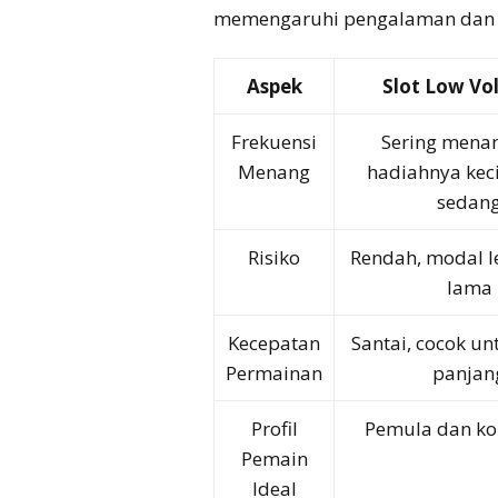
memengaruhi pengalaman dan ha
Aspek
Slot Low Vol
Frekuensi
Sering menan
Menang
hadiahnya keci
sedan
Risiko
Rendah, modal l
lama
Kecepatan
Santai, cocok un
Permainan
panjan
Profil
Pemula dan kon
Pemain
Ideal