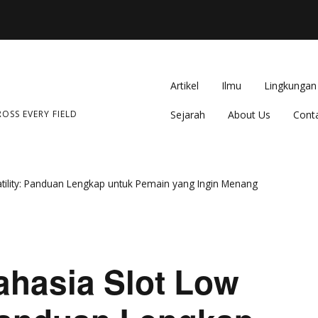
Artikel
Ilmu
Lingkungan
OSS EVERY FIELD
Sejarah
About Us
Cont
atility: Panduan Lengkap untuk Pemain yang Ingin Menang
ahasia Slot Low