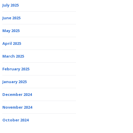
July 2025
June 2025
May 2025
April 2025
March 2025
February 2025
January 2025
December 2024
November 2024
October 2024