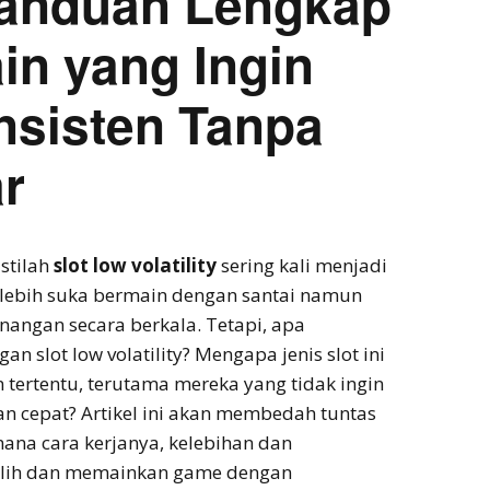
 Panduan Lengkap
in yang Ingin
sisten Tanpa
r
stilah
slot low volatility
sering kali menjadi
lebih suka bermain dengan santai namun
angan secara berkala. Tetapi, apa
 slot low volatility? Mengapa jenis slot ini
n tertentu, terutama mereka yang tidak ingin
n cepat? Artikel ini akan membedah tuntas
mana cara kerjanya, kelebihan dan
milih dan memainkan game dengan