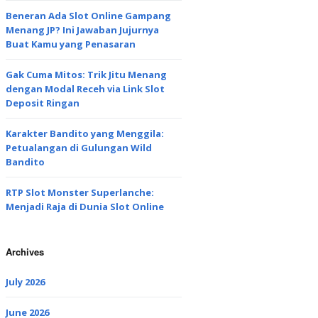
Beneran Ada Slot Online Gampang
Menang JP? Ini Jawaban Jujurnya
Buat Kamu yang Penasaran
Gak Cuma Mitos: Trik Jitu Menang
dengan Modal Receh via Link Slot
Deposit Ringan
Karakter Bandito yang Menggila:
Petualangan di Gulungan Wild
Bandito
RTP Slot Monster Superlanche:
Menjadi Raja di Dunia Slot Online
Archives
July 2026
June 2026