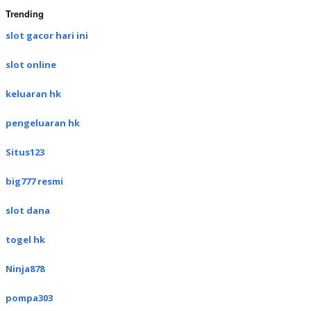
Trending
slot gacor hari ini
slot online
keluaran hk
pengeluaran hk
Situs123
big777 resmi
slot dana
togel hk
Ninja878
pompa303