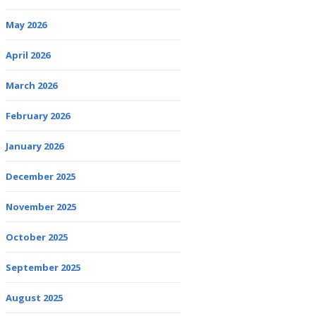
May 2026
April 2026
March 2026
February 2026
January 2026
December 2025
November 2025
October 2025
September 2025
August 2025