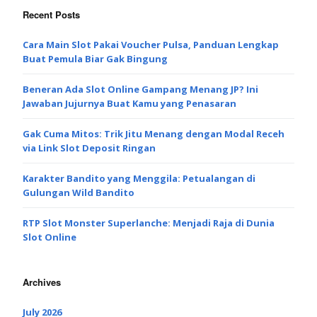
Recent Posts
Cara Main Slot Pakai Voucher Pulsa, Panduan Lengkap
Buat Pemula Biar Gak Bingung
Beneran Ada Slot Online Gampang Menang JP? Ini
Jawaban Jujurnya Buat Kamu yang Penasaran
Gak Cuma Mitos: Trik Jitu Menang dengan Modal Receh
via Link Slot Deposit Ringan
Karakter Bandito yang Menggila: Petualangan di
Gulungan Wild Bandito
RTP Slot Monster Superlanche: Menjadi Raja di Dunia
Slot Online
Archives
July 2026