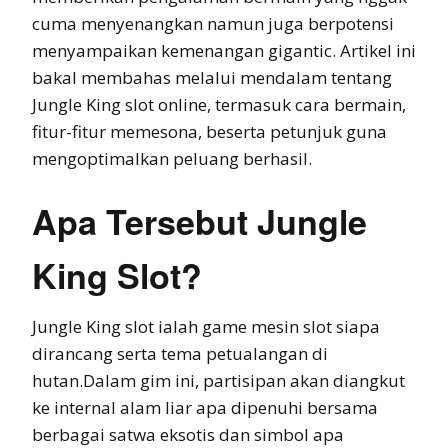
cuma menyenangkan namun juga berpotensi
menyampaikan kemenangan gigantic. Artikel ini
bakal membahas melalui mendalam tentang
Jungle King slot online, termasuk cara bermain,
fitur-fitur memesona, beserta petunjuk guna
mengoptimalkan peluang berhasil.
Apa Tersebut Jungle
King Slot?
Jungle King slot ialah game mesin slot siapa
dirancang serta tema petualangan di
hutan.Dalam gim ini, partisipan akan diangkut
ke internal alam liar apa dipenuhi bersama
berbagai satwa eksotis dan simbol apa