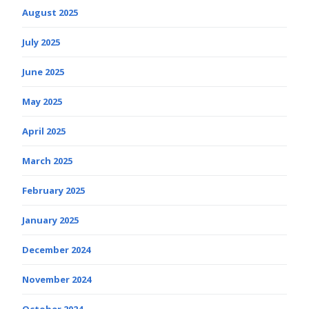
August 2025
July 2025
June 2025
May 2025
April 2025
March 2025
February 2025
January 2025
December 2024
November 2024
October 2024