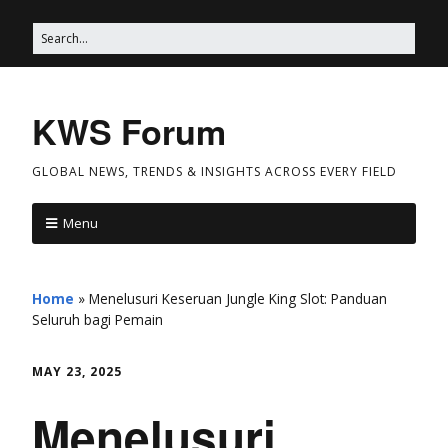
KWS Forum
GLOBAL NEWS, TRENDS & INSIGHTS ACROSS EVERY FIELD
Menu
Home
»
Menelusuri Keseruan Jungle King Slot: Panduan
Seluruh bagi Pemain
MAY 23, 2025
Menelusuri