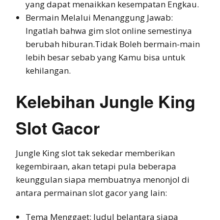
yang dapat menaikkan kesempatan Engkau.
Bermain Melalui Menanggung Jawab:
Ingatlah bahwa gim slot online semestinya
berubah hiburan.Tidak Boleh bermain-main
lebih besar sebab yang Kamu bisa untuk
kehilangan.
Kelebihan Jungle King
Slot Gacor
Jungle King slot tak sekedar memberikan
kegembiraan, akan tetapi pula beberapa
keunggulan siapa membuatnya menonjol di
antara permainan slot gacor yang lain:
Tema Menggaet: Judul belantara siapa