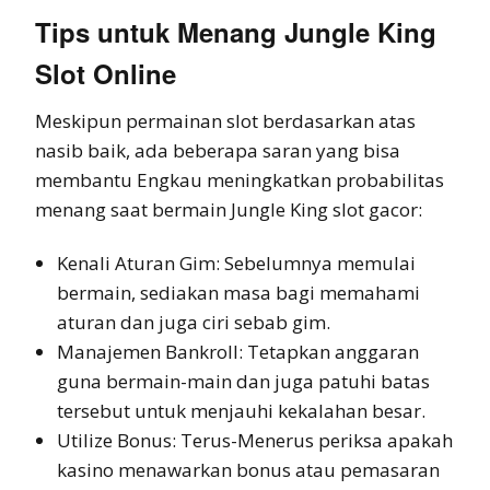
Tips untuk Menang Jungle King
Slot Online
Meskipun permainan slot berdasarkan atas
nasib baik, ada beberapa saran yang bisa
membantu Engkau meningkatkan probabilitas
menang saat bermain Jungle King slot gacor:
Kenali Aturan Gim: Sebelumnya memulai
bermain, sediakan masa bagi memahami
aturan dan juga ciri sebab gim.
Manajemen Bankroll: Tetapkan anggaran
guna bermain-main dan juga patuhi batas
tersebut untuk menjauhi kekalahan besar.
Utilize Bonus: Terus-Menerus periksa apakah
kasino menawarkan bonus atau pemasaran