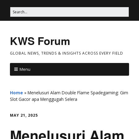
KWS Forum
GLOBAL NEWS, TRENDS & INSIGHTS ACROSS EVERY FIELD
Menu
Home
»
Menelusuri Alam Double Flame Spadegaming: Gim
Slot Gacor apa Menggugah Selera
MAY 21, 2025
Menelusuri Alam