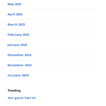
May 2025
April 2025
March 2025
February 2025
January 2025
December 2024
November 2024
October 2024
Trending
slot gacor hari ini