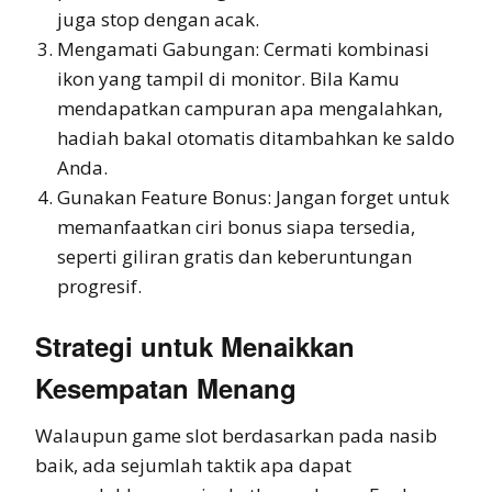
juga stop dengan acak.
Mengamati Gabungan: Cermati kombinasi
ikon yang tampil di monitor. Bila Kamu
mendapatkan campuran apa mengalahkan,
hadiah bakal otomatis ditambahkan ke saldo
Anda.
Gunakan Feature Bonus: Jangan forget untuk
memanfaatkan ciri bonus siapa tersedia,
seperti giliran gratis dan keberuntungan
progresif.
Strategi untuk Menaikkan
Kesempatan Menang
Walaupun game slot berdasarkan pada nasib
baik, ada sejumlah taktik apa dapat