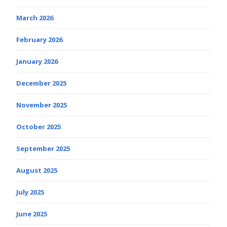
March 2026
February 2026
January 2026
December 2025
November 2025
October 2025
September 2025
August 2025
July 2025
June 2025