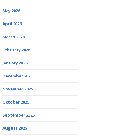
May 2026
April 2026
March 2026
February 2026
January 2026
December 2025
November 2025
October 2025
September 2025
August 2025