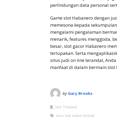
perlindungan data personal sert
Game slot Habanero dengan judu
memesona kepada sekumpulan p
mengalami pengalaman bermain
menarik, features menggoda, b
besar, slot gacor Habanero me
terlupakan. Serta mengaplikasi
situs judi on line terandal, A
manfaat di dalam bermain slot
by
Gary Brooks
Slot Thailand
situs judi online terbaik