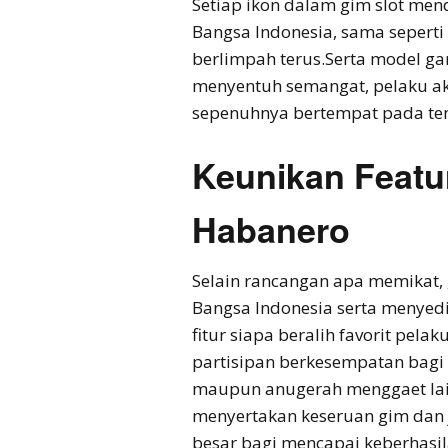
Setiap ikon dalam gim slot men
Bangsa Indonesia, sama seperti 
berlimpah terus.Serta model ga
menyentuh semangat, pelaku a
sepenuhnya bertempat pada ten
Keunikan Featur
Habanero
Selain rancangan apa memikat,
Bangsa Indonesia serta menyed
fitur siapa beralih favorit pelak
partisipan berkesempatan bagi
maupun anugerah menggaet lain-l
menyertakan keseruan gim dan
besar bagi mencapai keberhasil