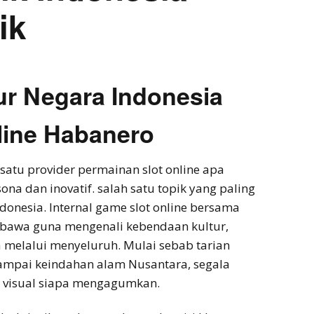
ik
ur Negara Indonesia
nline Habanero
 satu provider permainan slot online apa
a dan inovatif. salah satu topik yang paling
donesia. Internal game slot online bersama
dibawa guna mengenali kebendaan kultur,
a melalui menyeluruh. Mulai sebab tarian
ampai keindahan alam Nusantara, segala
d visual siapa mengagumkan.