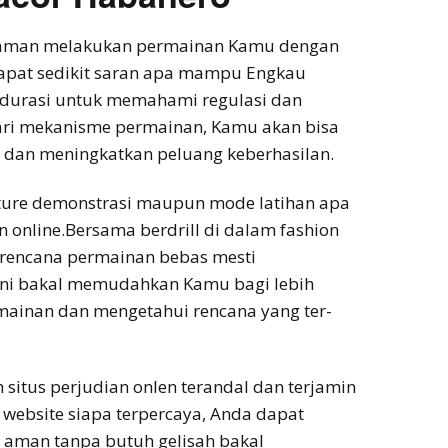
aman melakukan permainan Kamu dengan
dapat sedikit saran apa mampu Engkau
 durasi untuk memahami regulasi dan
ari mekanisme permainan, Kamu akan bisa
dan meningkatkan peluang keberhasilan.
eature demonstrasi maupun mode latihan apa
n online.Bersama berdrill di dalam fashion
encana permainan bebas mesti
ni bakal memudahkan Kamu bagi lebih
ainan dan mengetahui rencana yang ter-
 situs perjudian onlen terandal dan terjamin
website siapa terpercaya, Anda dapat
 aman tanpa butuh gelisah bakal