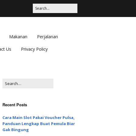
Makanan
Perjalanan
act Us
Privacy Policy
Recent Posts
Cara Main Slot Pakai Voucher Pulsa,
Panduan Lengkap Buat Pemula Biar
Gak Bingung