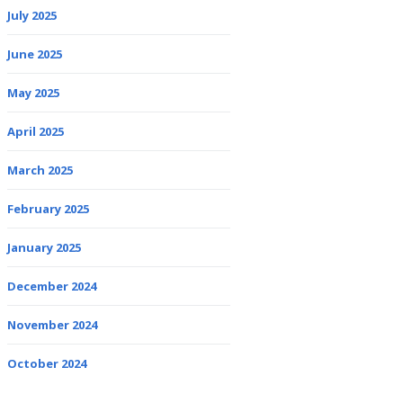
July 2025
June 2025
May 2025
April 2025
March 2025
February 2025
January 2025
December 2024
November 2024
October 2024