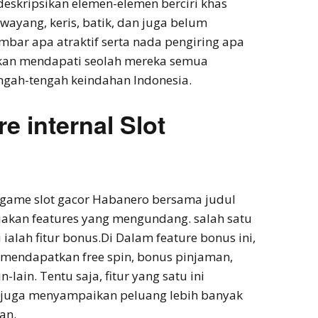
deskripsikan elemen-elemen berciri khas
wayang, keris, batik, dan juga belum
mbar apa atraktif serta nada pengiring apa
kan mendapati seolah mereka semua
gah-tengah keindahan Indonesia.
e internal Slot
 game slot gacor Habanero bersama judul
iakan features yang mengundang. salah satu
u ialah fitur bonus.Di Dalam feature bonus ini,
 mendapatkan free spin, bonus pinjaman,
ain. Tentu saja, fitur yang satu ini
 juga menyampaikan peluang lebih banyak
an.