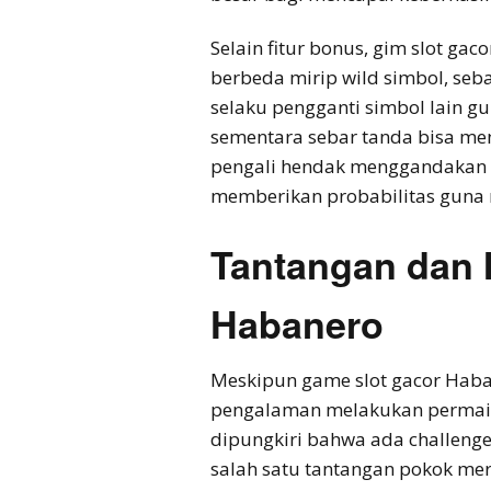
Selain fitur bonus, gim slot gac
berbeda mirip wild simbol, seb
selaku pengganti simbol lain 
sementara sebar tanda bisa men
pengali hendak menggandakan 
memberikan probabilitas guna 
Tantangan dan 
Habanero
Meskipun game slot gacor Haban
pengalaman melakukan permaina
dipungkiri bahwa ada challenge
salah satu tantangan pokok me