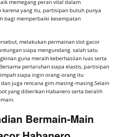
baik memegang peran vital dalam
karena yang itu, partisipan butuh punya
num bagi memperbaiki kesempatan
ersebut, melakukan permainan slot gacor
ntungan siapa mengundang. salah satu
kinan guna meraih keberhasilan luas serta
Bersama pertaruhan siapa elastis, partisipan
impah siapa ingin orang-orang itu
 dan juga rencana gim masing-masing.Selain
ckpot yang diberikan Habanero serta beralih
emain.
adian Bermain-Main
acor Habanero