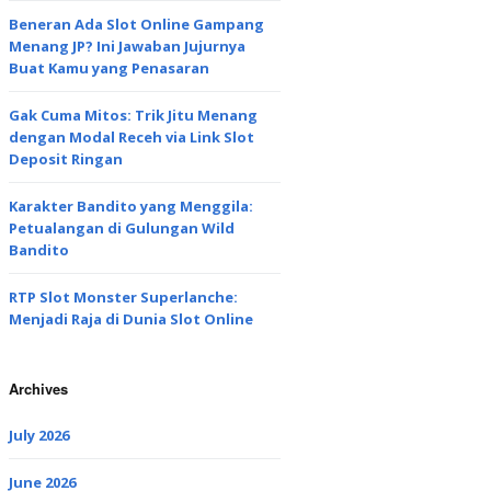
Beneran Ada Slot Online Gampang
Menang JP? Ini Jawaban Jujurnya
Buat Kamu yang Penasaran
Gak Cuma Mitos: Trik Jitu Menang
dengan Modal Receh via Link Slot
Deposit Ringan
Karakter Bandito yang Menggila:
Petualangan di Gulungan Wild
Bandito
RTP Slot Monster Superlanche:
Menjadi Raja di Dunia Slot Online
Archives
July 2026
June 2026