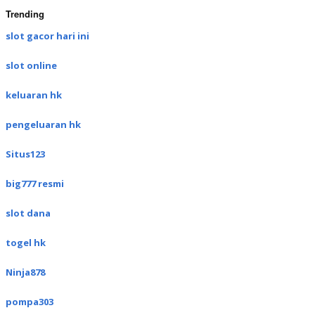
Trending
slot gacor hari ini
slot online
keluaran hk
pengeluaran hk
Situs123
big777 resmi
slot dana
togel hk
Ninja878
pompa303