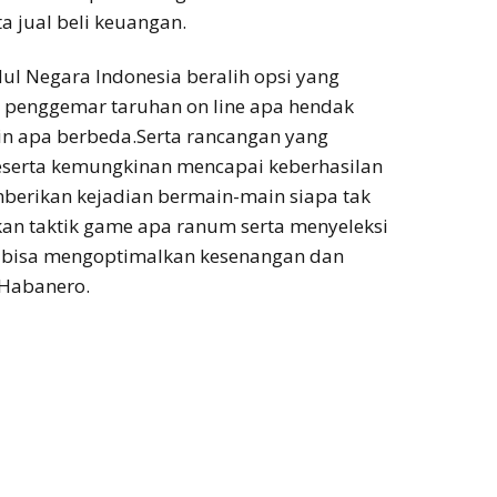
a jual beli keuangan.
l Negara Indonesia beralih opsi yang
enggemar taruhan on line apa hendak
 apa berbeda.Serta rancangan yang
eserta kemungkinan mencapai keberhasilan
mberikan kejadian bermain-main siapa tak
kan taktik game apa ranum serta menyeleksi
nda bisa mengoptimalkan kesenangan dan
 Habanero.