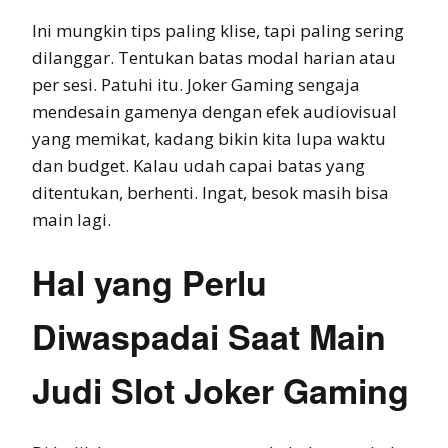
Ini mungkin tips paling klise, tapi paling sering
dilanggar. Tentukan batas modal harian atau
per sesi. Patuhi itu. Joker Gaming sengaja
mendesain gamenya dengan efek audiovisual
yang memikat, kadang bikin kita lupa waktu
dan budget. Kalau udah capai batas yang
ditentukan, berhenti. Ingat, besok masih bisa
main lagi.
Hal yang Perlu
Diwaspadai Saat Main
Judi Slot Joker Gaming