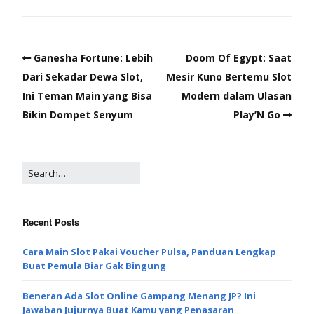
Ganesha Fortune: Lebih
Doom Of Egypt: Saat
Dari Sekadar Dewa Slot,
Mesir Kuno Bertemu Slot
Ini Teman Main yang Bisa
Modern dalam Ulasan
Bikin Dompet Senyum
Play’N Go
Recent Posts
Cara Main Slot Pakai Voucher Pulsa, Panduan Lengkap
Buat Pemula Biar Gak Bingung
Beneran Ada Slot Online Gampang Menang JP? Ini
Jawaban Jujurnya Buat Kamu yang Penasaran