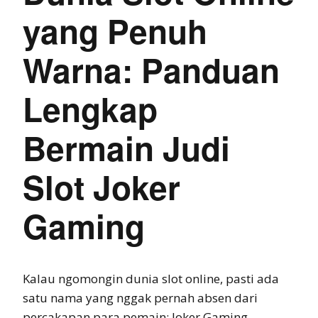
yang Penuh
Warna: Panduan
Lengkap
Bermain Judi
Slot Joker
Gaming
Kalau ngomongin dunia slot online, pasti ada
satu nama yang nggak pernah absen dari
percakapan para pemain: Joker Gaming.