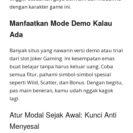
dengan karakter game ini.
Manfaatkan Mode Demo Kalau
Ada
Banyak situs yang nawarin versi demo atau trial
dari slot Joker Gaming. Ini kesempatan emas
buat belajar tanpa harus keluar uang. Coba
semua fitur, pahami simbol-simbol spesial
seperti Wild, Scatter, dan Bonus. Dengan begitu,
pas main beneran, kamu udah nggak kagok
lagi.
Atur Modal Sejak Awal: Kunci Anti
Menyesal