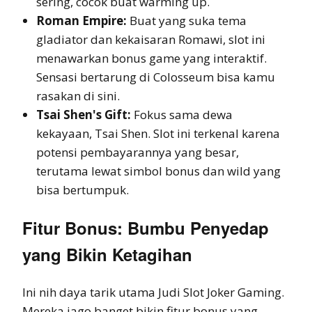
sering, cocok buat warming up.
Roman Empire:
Buat yang suka tema
gladiator dan kekaisaran Romawi, slot ini
menawarkan bonus game yang interaktif.
Sensasi bertarung di Colosseum bisa kamu
rasakan di sini.
Tsai Shen's Gift:
Fokus sama dewa
kekayaan, Tsai Shen. Slot ini terkenal karena
potensi pembayarannya yang besar,
terutama lewat simbol bonus dan wild yang
bisa bertumpuk.
Fitur Bonus: Bumbu Penyedap
yang Bikin Ketagihan
Ini nih daya tarik utama Judi Slot Joker Gaming.
Mereka jago banget bikin fitur bonus yang