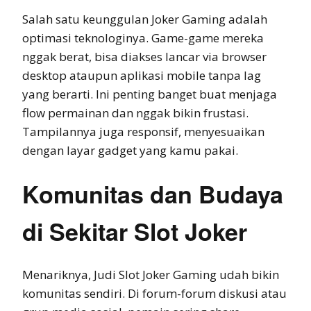
Salah satu keunggulan Joker Gaming adalah
optimasi teknologinya. Game-game mereka
nggak berat, bisa diakses lancar via browser
desktop ataupun aplikasi mobile tanpa lag
yang berarti. Ini penting banget buat menjaga
flow permainan dan nggak bikin frustasi.
Tampilannya juga responsif, menyesuaikan
dengan layar gadget yang kamu pakai.
Komunitas dan Budaya
di Sekitar Slot Joker
Menariknya, Judi Slot Joker Gaming udah bikin
komunitas sendiri. Di forum-forum diskusi atau