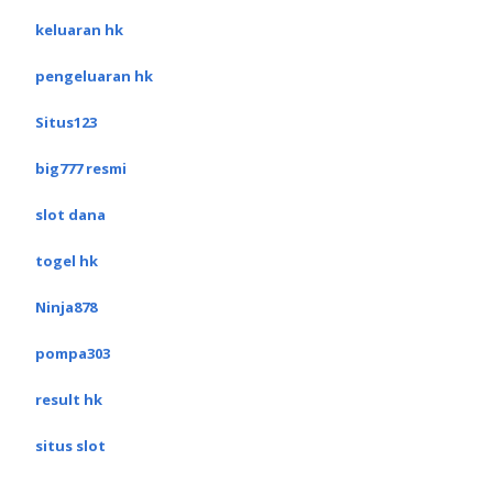
keluaran hk
pengeluaran hk
Situs123
big777 resmi
slot dana
togel hk
Ninja878
pompa303
result hk
situs slot