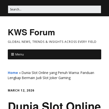
KWS Forum
GLOBAL NEWS, TRENDS & INSIGHTS ACROSS EVERY FIELD
Menu
Home
»
Dunia Slot Online yang Penuh Warna: Panduan
Lengkap Bermain Judi Slot Joker Gaming
MARCH 12, 2026
Dunia Slot Online